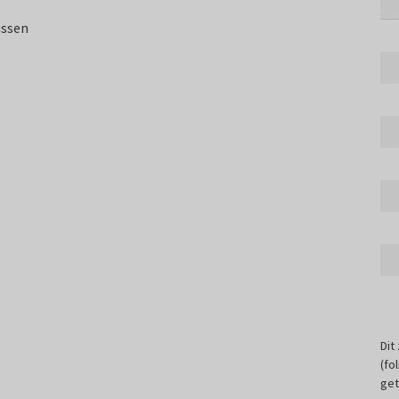
assen
Dit
(fo
get