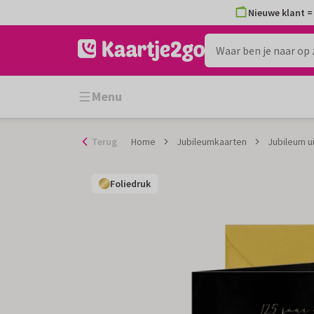
Ga
Nieuwe klant = 
naar
de
inhoud
Menu
Terug
Home
Jubileumkaarten
Jubileum u
Foliedruk
Foliedruk
Foliedruk
Foliedruk
Foliedruk