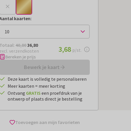
Aantal kaarten
:
Totaal:
€ 36,80
Totaal:
40,80
36,80
€ 3,68
3,68
per stuk
p/st.
excl. verzendkosten
Bereken je prijs
Bewerk je kaart
Deze kaart is volledig te personaliseren
Meer kaarten = meer korting
Ontvang
GRATIS
een proefdruk van je
ontwerp of plaats direct je bestelling
Toevoegen aan mijn favorieten