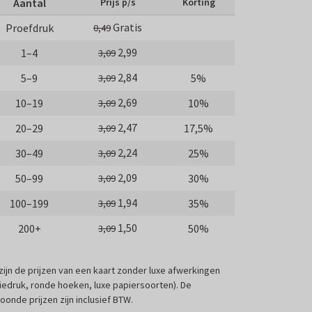
Aantal
Prijs p/s
Korting
Gratis
Proefdruk
0,49
2,99
1–4
3,09
2,84
5–9
5%
3,09
2,69
10–19
10%
3,09
2,47
20–29
17,5%
3,09
2,24
30–49
25%
3,09
2,09
50–99
30%
3,09
1,94
100–199
35%
3,09
1,50
200+
50%
3,09
 zijn de prijzen van een kaart zonder luxe afwerkingen
liedruk, ronde hoeken, luxe papiersoorten). De
oonde prijzen zijn inclusief BTW.