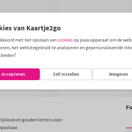
kies van Kaartje2go
akkoord met het opslaan van
cookies
op jouw apparaat om de webs
eren, het websitegebruik te analyseren en gepersonaliseerde inh
 bieden?
Accepteren
Zelf instellen
Weigeren
Fo
tijnlook en gouden letters voor
anpasbaar.