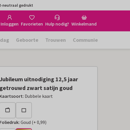
-neutraal gedrukt
Inloggen
Favorieten
Hulp nodig?
Winkelmand
rdag
Geboorte
Trouwen
Communie
Jubileum uitnodiging 12,5 jaar
getrouwd zwart satijn goud
Kaartsoort
:
Dubbele kaart
Foliedruk
:
Goud
(
+
0,99
)
+
€ 0,99