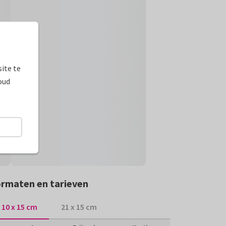
ite te
oud
rmaten en tarieven
10 x 15 cm
21 x 15 cm