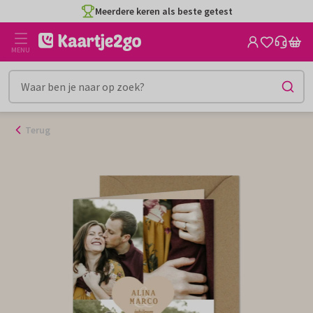
Ga
Meerdere keren als beste getest
naar
de
MENU
inhoud
Terug