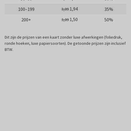
1,94
100–199
35%
3,09
1,50
200+
50%
3,09
Dit zijn de prijzen van een kaart zonder luxe afwerkingen (foliedruk,
ronde hoeken, luxe papiersoorten). De getoonde prijzen zijn inclusief
BTW.