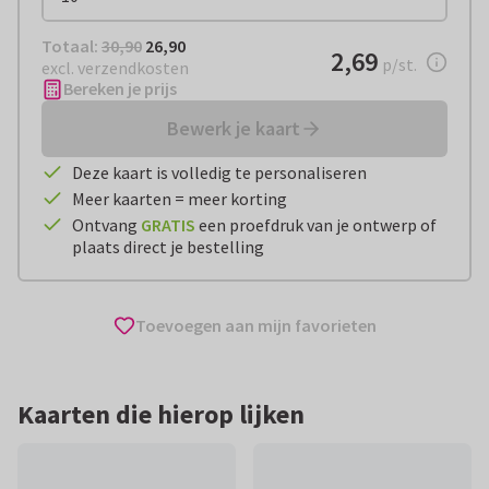
Totaal:
€ 26,90
Totaal:
30,90
26,90
€ 2,69
2,69
per stuk
p/st.
excl. verzendkosten
Bereken je prijs
Bewerk je kaart
Deze kaart is volledig te personaliseren
Meer kaarten = meer korting
Ontvang
GRATIS
een proefdruk van je ontwerp of
plaats direct je bestelling
Toevoegen aan mijn favorieten
Kaarten die hierop lijken