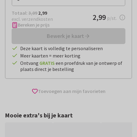
Totaal:
€ 2,99
Totaal:
3,09
2,99
€ 2,99
2,99
per stuk
p/st.
excl. verzendkosten
Bereken je prijs
Bewerk je kaart
Deze kaart is volledig te personaliseren
Meer kaarten = meer korting
Ontvang
GRATIS
een proefdruk van je ontwerp of
plaats direct je bestelling
Toevoegen aan mijn favorieten
Mooie extra's bij je kaart