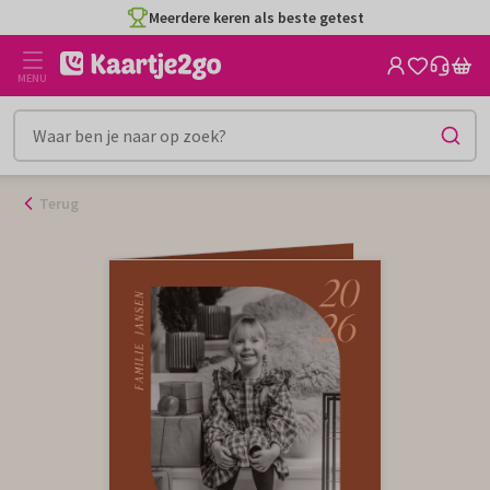
Ga
Meerdere keren als beste getest
naar
de
MENU
inhoud
Terug