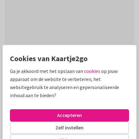
Cookies van Kaartje2go
Productinformatie
Ga je akkoord met het opslaan van
cookies
op jouw
Modern fotokaartje voor kerstmis met je eigen foto met
apparaat om de website te verbeteren, het
effect. Het chique kaartje heeft een hippe terra kleur en
websitegebruik te analyseren en gepersonaliseerde
klassieke typografie.
inhoud aan te bieden?
Alle kaarten zijn helemaal naar wens aan te passen
Accepteren
Fotokaarten
Rosemarijn
Zelf instellen
Formaten en tarieven