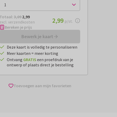
Totaal:
€ 2,99
Totaal:
3,09
2,99
€ 2,99
2,99
per stuk
p/st.
excl. verzendkosten
Bereken je prijs
Bewerk je kaart
Deze kaart is volledig te personaliseren
Meer kaarten = meer korting
Ontvang
GRATIS
een proefdruk van je
ontwerp of plaats direct je bestelling
Toevoegen aan mijn favorieten