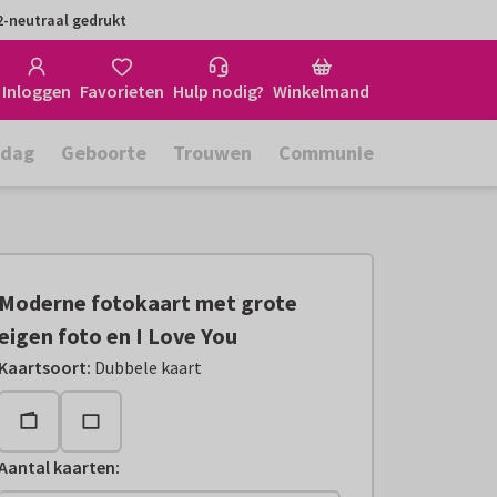
-neutraal gedrukt
Inloggen
Favorieten
Hulp nodig?
Winkelmand
rdag
Geboorte
Trouwen
Communie
Moderne fotokaart met grote
eigen foto en I Love You
Kaartsoort
:
Dubbele kaart
Aantal kaarten
: