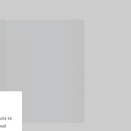
ite te
oud