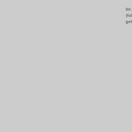
Dit
(fo
get