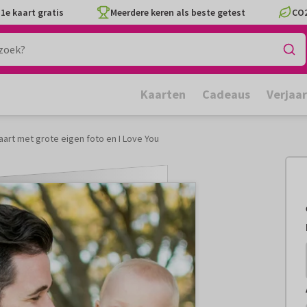
1e kaart gratis
Meerdere keren als beste getest
CO2
Kaarten
Cadeaus
Verjaa
art met grote eigen foto en I Love You