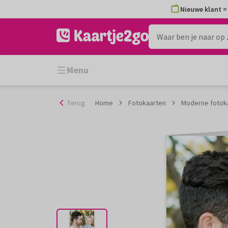
Ga
Nieuwe klant = 
naar
de
inhoud
Menu
Terug
Home
Fotokaarten
Moderne fotoka