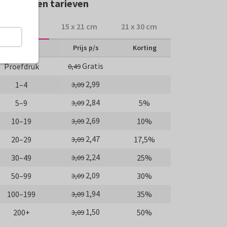
rmaten en tarieven
10 x 15 cm
15 x 21 cm
21 x 30 cm
Aantal
Prijs p/s
Korting
Gratis
Proefdruk
0,49
2,99
1–4
3,09
2,84
5–9
5%
3,09
2,69
10–19
10%
3,09
2,47
20–29
17,5%
3,09
2,24
30–49
25%
3,09
2,09
50–99
30%
3,09
1,94
100–199
35%
3,09
1,50
200+
50%
3,09