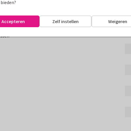
Fo
 bieden?
o je eigen persoonlijke
Accepteren
Zelf instellen
Weigeren
assen