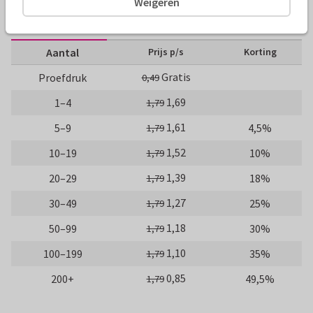
Weigeren
10 x 15 cm
15 x 21 cm
21 x 30 cm
Aantal
Prijs p/s
Korting
Gratis
Proefdruk
0,49
1,69
1–4
1,79
1,61
5–9
4,5%
1,79
1,52
10–19
10%
1,79
1,39
20–29
18%
1,79
1,27
30–49
25%
1,79
1,18
50–99
30%
1,79
1,10
100–199
35%
1,79
0,85
200+
49,5%
1,79