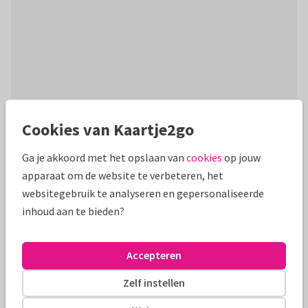
Cookies van Kaartje2go
Productinformatie
Ga je akkoord met het opslaan van
cookies
op jouw
Trendy moderne fotokaartjes met foto in zwart met
apparaat om de website te verbeteren, het
gekleurde confetti. Originele vrolijke nieuwjaarskaarten.
websitegebruik te analyseren en gepersonaliseerde
Happy New Year.
inhoud aan te bieden?
Alle kaarten zijn helemaal naar wens aan te passen
Accepteren
Fotokaarten
Rosemarijn
Zelf instellen
Formaten en tarieven