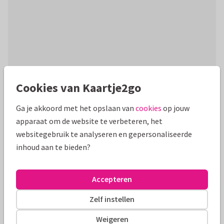
Cookies van Kaartje2go
Productinformatie
Ga je akkoord met het opslaan van
cookies
op jouw
Stijlvol waterverf vaderdagkaart in donkerblauw. Met vrolijke
apparaat om de website te verbeteren, het
dwarrel hartjes en grote foto. Voor de liefste papa.
websitegebruik te analyseren en gepersonaliseerde
inhoud aan te bieden?
Alle kaarten zijn helemaal naar wens aan te passen
Fotokaarten
Rosemarijn
Accepteren
Zelf instellen
Formaten en tarieven
Weigeren