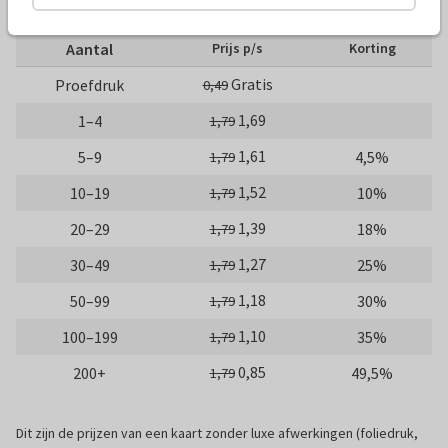
10 x 15 cm
15 x 21 cm
21 x 30 cm
Aantal
Prijs p/s
Korting
Gratis
Proefdruk
0,49
1,69
1–4
1,79
1,61
5–9
4,5%
1,79
1,52
10–19
10%
1,79
1,39
20–29
18%
1,79
1,27
30–49
25%
1,79
1,18
50–99
30%
1,79
1,10
100–199
35%
1,79
0,85
200+
49,5%
1,79
Dit zijn de prijzen van een kaart zonder luxe afwerkingen (foliedruk,