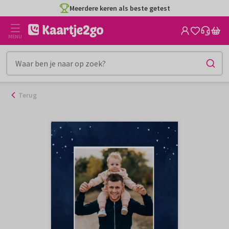
Ga
Meerdere keren als beste getest
naar
de
MENU
inhoud
Terug