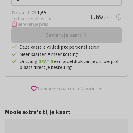
Totaal:
€ 1,69
Totaal:
1,79
1,69
€ 1,69
1,69
per stuk
p/st.
excl. verzendkosten
Bereken je prijs
Bewerk je kaart
Deze kaart is volledig te personaliseren
Meer kaarten = meer korting
Ontvang
GRATIS
een proefdruk van je ontwerp of
plaats direct je bestelling
Toevoegen aan mijn favorieten
Mooie extra's bij je kaart