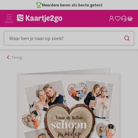
Ga
Meerdere keren als beste getest
naar
de
MENU
inhoud
Terug