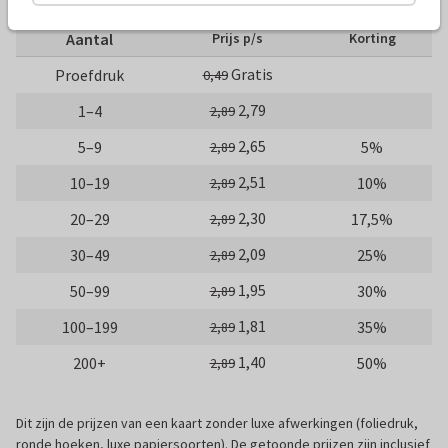
Aantal
Prijs p/s
Korting
Gratis
Proefdruk
0,49
2,79
1–4
2,89
2,65
5–9
5%
2,89
2,51
10–19
10%
2,89
2,30
20–29
17,5%
2,89
2,09
30–49
25%
2,89
1,95
50–99
30%
2,89
1,81
100–199
35%
2,89
1,40
200+
50%
2,89
Dit zijn de prijzen van een kaart zonder luxe afwerkingen (foliedruk,
ronde hoeken, luxe papiersoorten). De getoonde prijzen zijn inclusief