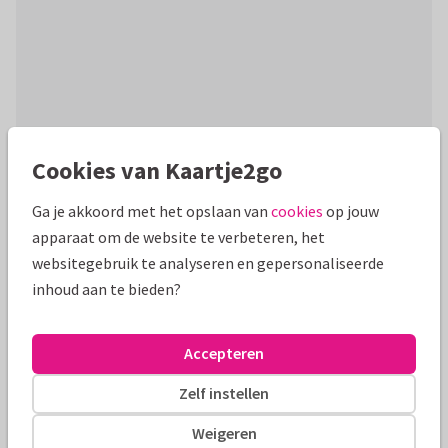
Cookies van Kaartje2go
Productinformatie
Ga je akkoord met het opslaan van
cookies
op jouw
Een liefdevolle kaart voor moederdag speciaal voor de
apparaat om de website te verbeteren, het
liefste schoonmoeder. Met foto's en houten hart.
websitegebruik te analyseren en gepersonaliseerde
inhoud aan te bieden?
Alle kaarten zijn helemaal naar wens aan te passen
Fotokaarten
Paperhugs - by Lidy
Accepteren
Zelf instellen
Formaten en tarieven
Weigeren
10 x 10 cm
14 x 14 cm
21 x 21 cm