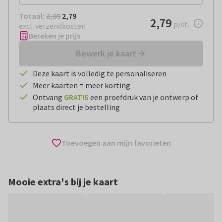
Totaal:
€ 2,79
Totaal:
2,89
2,79
€ 2,79
2,79
per stuk
p/st.
excl. verzendkosten
Bereken je prijs
Bewerk je kaart
Deze kaart is volledig te personaliseren
Meer kaarten = meer korting
Ontvang
GRATIS
een proefdruk van je ontwerp of
plaats direct je bestelling
Toevoegen aan mijn favorieten
Mooie extra's bij je kaart