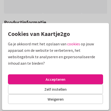
Productinformatie
Stijlvolle kaart met 2 geïllustreerde witte wijnglazen,
Cookies van Kaartje2go
feestversiering en foto met gouden fotokader! Pas teksten
Ga je akkoord met het opslaan van
cookies
op jouw
eenvoudig aan
apparaat om de website te verbeteren, het
Alle kaarten zijn helemaal naar wens aan te passen
websitegebruik te analyseren en gepersonaliseerde
inhoud aan te bieden?
Fotokaarten
Renee geeft vorm
Accepteren
Formaten en tarieven
Zelf instellen
10 x 15 cm
15 x 21 cm
21 x 30 cm
Weigeren
Aantal
Prijs p/s
Korting