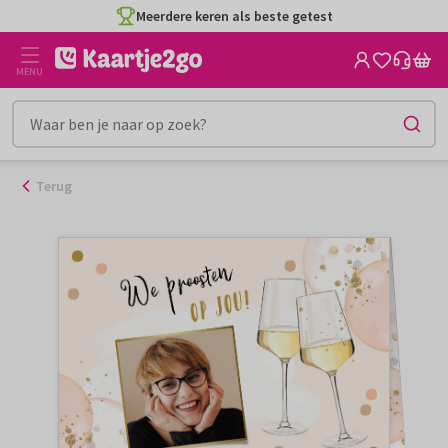
Ga
Meerdere keren als beste getest
naar
de
MENU
inhoud
Terug