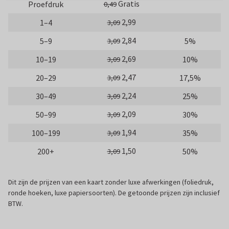
Gratis
Proefdruk
0,49
2,99
1–4
3,09
2,84
5–9
5%
3,09
2,69
10–19
10%
3,09
2,47
20–29
17,5%
3,09
2,24
30–49
25%
3,09
2,09
50–99
30%
3,09
1,94
100–199
35%
3,09
1,50
200+
50%
3,09
Dit zijn de prijzen van een kaart zonder luxe afwerkingen (foliedruk,
ronde hoeken, luxe papiersoorten). De getoonde prijzen zijn inclusief
BTW.