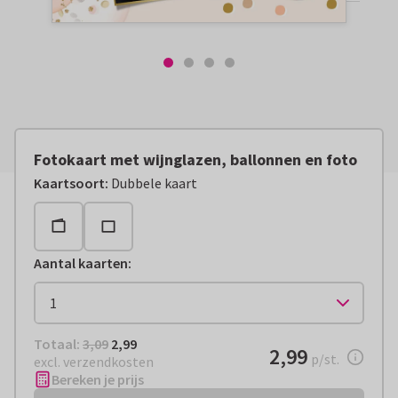
Fotokaart met wijnglazen, ballonnen en foto
Kaartsoort
:
Dubbele kaart
Aantal kaarten
:
Totaal:
€ 2,99
Totaal:
3,09
2,99
€ 2,99
2,99
per stuk
p/st.
excl. verzendkosten
Bereken je prijs