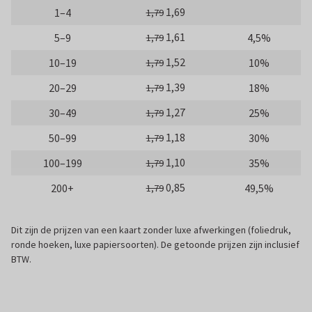
1,69
1–4
1,79
1,61
5–9
4,5%
1,79
1,52
10–19
10%
1,79
1,39
20–29
18%
1,79
1,27
30–49
25%
1,79
1,18
50–99
30%
1,79
1,10
100–199
35%
1,79
0,85
200+
49,5%
1,79
Dit zijn de prijzen van een kaart zonder luxe afwerkingen (foliedruk,
ronde hoeken, luxe papiersoorten). De getoonde prijzen zijn inclusief
BTW.