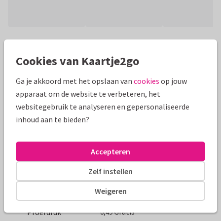
Productinformatie
Cookies van Kaartje2go
kaart voor 3 foto's. Vervang de foto's door eigen foto's. Als
enkele- of dubbele kaart te gebruiken.
Ga je akkoord met het opslaan van
cookies
op jouw
apparaat om de website te verbeteren, het
Alle kaarten zijn helemaal naar wens aan te passen
websitegebruik te analyseren en gepersonaliseerde
inhoud aan te bieden?
Fotokaarten
Boyke
Formaten en tarieven
Accepteren
Zelf instellen
10 x 15 cm
15 x 21 cm
21 x 30 cm
Weigeren
Aantal
Prijs p/s
Korting
Gratis
Proefdruk
0,49