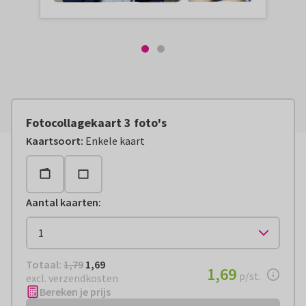
Fotocollagekaart 3 foto's
Kaartsoort
:
Enkele kaart
Aantal kaarten
:
Totaal:
€ 1,69
Totaal:
1,79
1,69
€ 1,69
1,69
per stuk
p/st.
excl. verzendkosten
Bereken je prijs