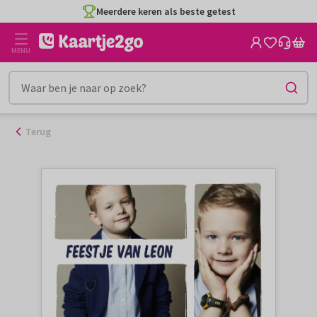
Ga
Meerdere keren als beste getest
naar
de
MENU
inhoud
Terug