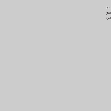
Dit
(fo
get