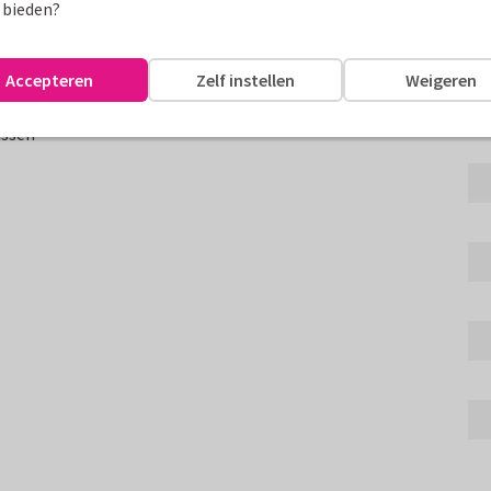
Fo
 bieden?
met fotocollage van 6 foto's en
Accepteren
Zelf instellen
Weigeren
!
assen