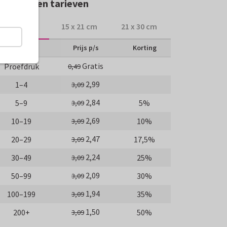
rmaten en tarieven
10 x 15 cm
15 x 21 cm
21 x 30 cm
Aantal
Prijs p/s
Korting
Gratis
Proefdruk
0,49
2,99
1–4
3,09
2,84
5–9
5%
3,09
2,69
10–19
10%
3,09
2,47
20–29
17,5%
3,09
2,24
30–49
25%
3,09
2,09
50–99
30%
3,09
1,94
100–199
35%
3,09
1,50
200+
50%
3,09