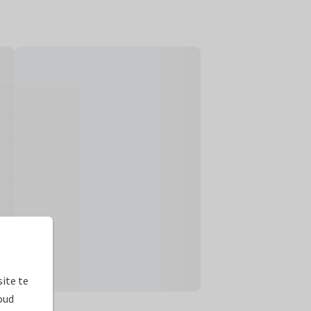
ite te
oud