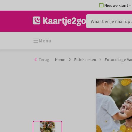
Ga
Nieuwe klant = 
naar
de
inhoud
Menu
Terug
Home
Fotokaarten
Fotocollage Va