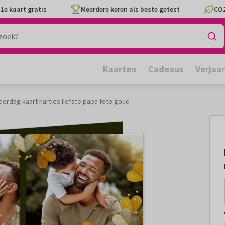
1e kaart gratis
Meerdere keren als beste getest
CO2
Kaarten
Cadeaus
Verjaa
derdag kaart hartjes liefste papa foto goud