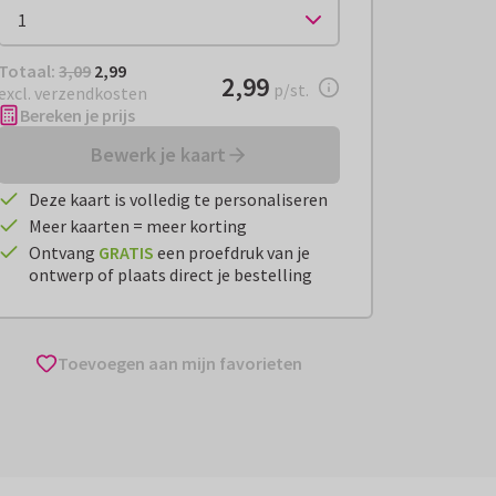
Totaal:
€ 2,99
Totaal:
3,09
2,99
€ 2,99
2,99
per stuk
p/st.
excl. verzendkosten
Bereken je prijs
Bewerk je kaart
Deze kaart is volledig te personaliseren
Meer kaarten = meer korting
Ontvang
GRATIS
een proefdruk van je
ontwerp of plaats direct je bestelling
Toevoegen aan mijn favorieten