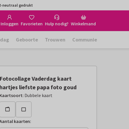
-neutraal gedrukt
Inloggen
Favorieten
Hulp nodig?
Winkelmand
rdag
Geboorte
Trouwen
Communie
Fotocollage Vaderdag kaart
hartjes liefste papa foto goud
Kaartsoort
:
Dubbele kaart
Aantal kaarten
: