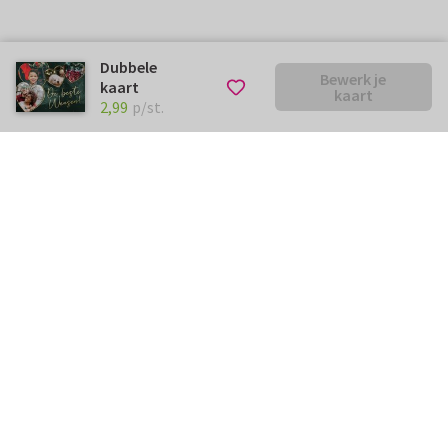
Dubbele
Bewerk je
kaart
kaart
€ 2,99
p/st.
2,99
p/st.
Kunnen we je ergens mee
helpen?
Neem gerust contact met ons op.
info@kaartje2go.be
Meestgestelde vragen