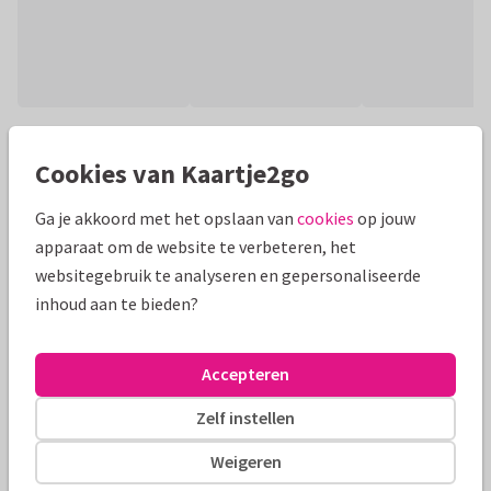
Productinformatie
Cookies van Kaartje2go
Voeg je eigen foto's toe aan de 4 hartvormpjes en maak zo je
eigen liefdevolle en persoonlijke foto nieuwjaarskaart.
Ga je akkoord met het opslaan van
cookies
op jouw
Liggende donkergroene kaart.
apparaat om de website te verbeteren, het
websitegebruik te analyseren en gepersonaliseerde
Alle kaarten zijn helemaal naar wens aan te passen
inhoud aan te bieden?
Fotokaarten
ilse
Accepteren
Formaten en tarieven
Zelf instellen
10 x 15 cm
15 x 21 cm
21 x 30 cm
Weigeren