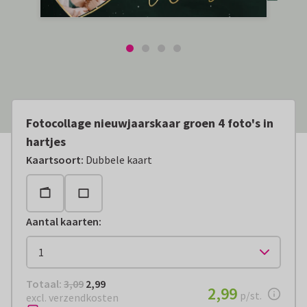
Fotocollage nieuwjaarskaar groen 4 foto's in
hartjes
Kaartsoort
:
Dubbele kaart
Aantal kaarten
:
Totaal:
€ 2,99
Totaal:
3,09
2,99
€ 2,99
2,99
per stuk
p/st.
excl. verzendkosten