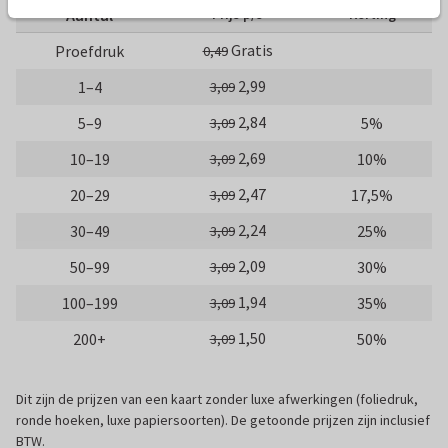
Aantal
Prijs p/s
Korting
Gratis
Proefdruk
0,49
2,99
1–4
3,09
2,84
5–9
5%
3,09
2,69
10–19
10%
3,09
2,47
20–29
17,5%
3,09
2,24
30–49
25%
3,09
2,09
50–99
30%
3,09
1,94
100–199
35%
3,09
1,50
200+
50%
3,09
Dit zijn de prijzen van een kaart zonder luxe afwerkingen (foliedruk,
ronde hoeken, luxe papiersoorten). De getoonde prijzen zijn inclusief
BTW.