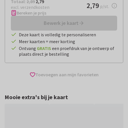
Totaal:
€ 2,79
Totaal:
2,89
2,79
€ 2,79
2,79
per stuk
p/st.
excl. verzendkosten
Bereken je prijs
Bewerk je kaart
Deze kaart is volledig te personaliseren
Meer kaarten = meer korting
Ontvang
GRATIS
een proefdruk van je ontwerp of
plaats direct je bestelling
Toevoegen aan mijn favorieten
Mooie extra's bij je kaart