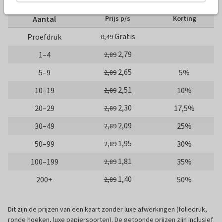
Aantal
Prijs p/s
Korting
Gratis
Proefdruk
0,49
2,79
1–4
2,89
2,65
5–9
5%
2,89
2,51
10–19
10%
2,89
2,30
20–29
17,5%
2,89
2,09
30–49
25%
2,89
1,95
50–99
30%
2,89
1,81
100–199
35%
2,89
1,40
200+
50%
2,89
Dit zijn de prijzen van een kaart zonder luxe afwerkingen (foliedruk,
ronde hoeken, luxe papiersoorten). De getoonde prijzen zijn inclusief