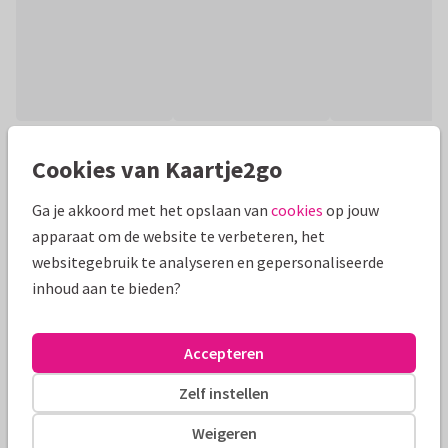
Productinformatie
Cookies van Kaartje2go
Frisse Communie- of Lentekaart met 3 foto's. Vervang de
Ga je akkoord met het opslaan van
cookies
op jouw
foto's door eigen foto's. Als enkele-of dubbele kaart te
apparaat om de website te verbeteren, het
gebruiken.
websitegebruik te analyseren en gepersonaliseerde
inhoud aan te bieden?
Alle kaarten zijn helemaal naar wens aan te passen
Fotokaarten
Boyke
Accepteren
Zelf instellen
Formaten en tarieven
Weigeren
10 x 10 cm
14 x 14 cm
21 x 21 cm