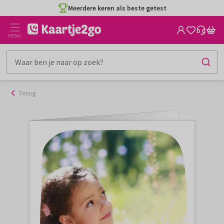
Ga
Meerdere keren als beste getest
naar
de
MENU
inhoud
Terug