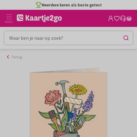
Ga
Meerdere keren als beste getest
naar
de
MENU
inhoud
Terug