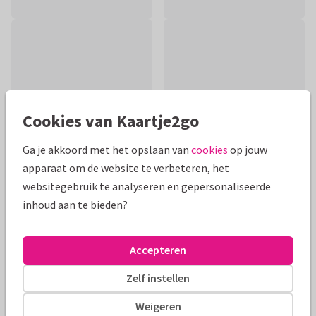
Cookies van Kaartje2go
Ga je akkoord met het opslaan van
cookies
op jouw
apparaat om de website te verbeteren, het
websitegebruik te analyseren en gepersonaliseerde
inhoud aan te bieden?
Productinformatie
Vrolijke felicitatiekaart voor een nieuwe woning, met boeket
Accepteren
bloemen en gereedschap in een verfblik.
Zelf instellen
Alle kaarten zijn helemaal naar wens aan te passen
Weigeren