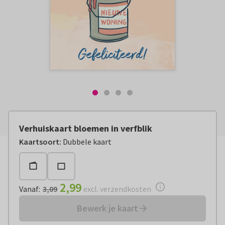
Verhuiskaart bloemen in verfblik
Vanaf:
€ 2,99
excl. verzendkosten
Kaartsoort
:
Dubbele kaart
2,99
Vanaf
:
3,09
excl. verzendkosten
Bewerk je kaart