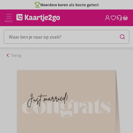
Ga
Meerdere keren als beste getest
naar
de
MENU
inhoud
Terug