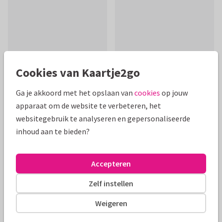
Cookies van Kaartje2go
Ga je akkoord met het opslaan van
cookies
op jouw
apparaat om de website te verbeteren, het
websitegebruik te analyseren en gepersonaliseerde
Productinformatie
inhoud aan te bieden?
Een stijlvol felicitatiekaartje met typografie om het
kersverse paar te feliciteren. De kleuren zijn aanpasbaar.
Accepteren
Alle kaarten zijn helemaal naar wens aan te passen
Zelf instellen
Weigeren
Felicitatiekaarten
Rosemarijn
Getrouwd