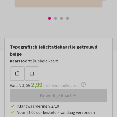
Typografisch felicitatiekaartje getrouwd
beige
Vanaf:
€ 2,99
excl. verzendkosten
Kaartsoort
:
Dubbele kaart
2,99
Vanaf
:
3,09
excl. verzendkosten
Bewerk je kaart
Klantwaardering 9.2/10
Voor 21:00 uur besteld = vandaag verzonden