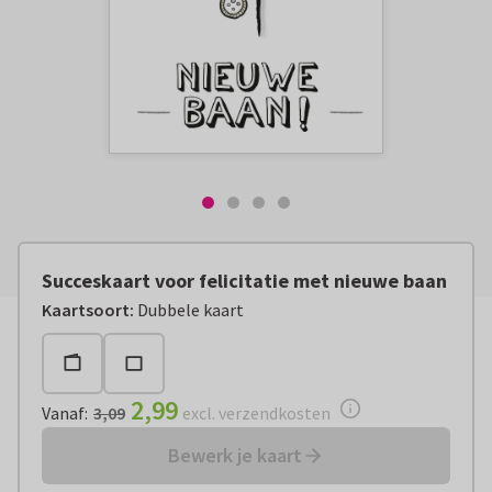
Succeskaart voor felicitatie met nieuwe baan
Vanaf:
€ 2,99
excl. verzendkosten
Kaartsoort
:
Dubbele kaart
2,99
Vanaf
:
3,09
excl. verzendkosten
Bewerk je kaart