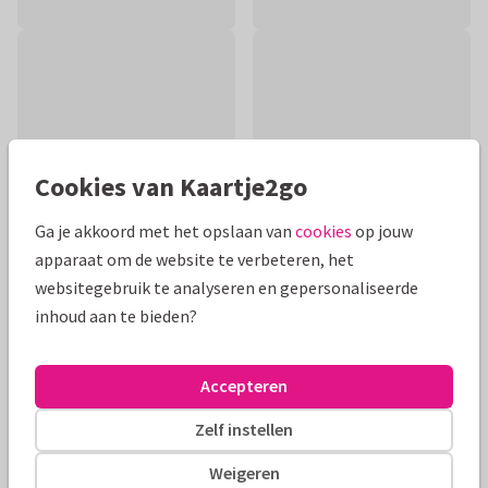
Cookies van Kaartje2go
Ga je akkoord met het opslaan van
cookies
op jouw
apparaat om de website te verbeteren, het
websitegebruik te analyseren en gepersonaliseerde
inhoud aan te bieden?
Productinformatie
Leuke kaart voor mensen die aangenomen zijn of beginnen
Accepteren
bij hun nieuwe baan.
Zelf instellen
Alle kaarten zijn helemaal naar wens aan te passen
Weigeren