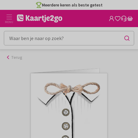
Ga
Meerdere keren als beste getest
naar
de
MENU
inhoud
Terug