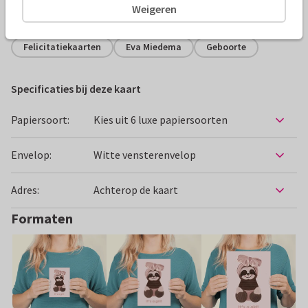
Weigeren
Alle kaarten zijn helemaal naar wens aan te passen
Felicitatiekaarten
Eva Miedema
Geboorte
Specificaties bij deze kaart
Papiersoort:
Kies uit 6 luxe papiersoorten
Envelop:
Witte vensterenvelop
Adres:
Achterop de kaart
Formaten