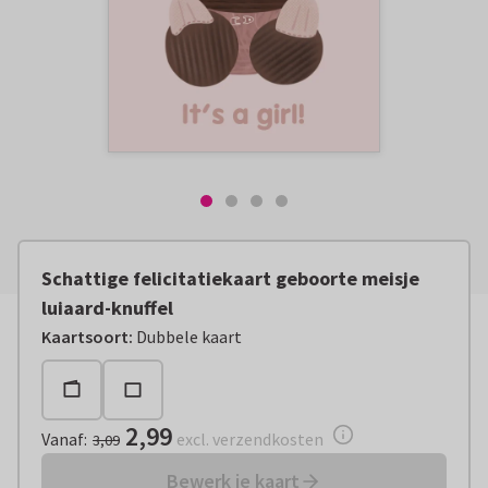
Schattige felicitatiekaart geboorte meisje
luiaard-knuffel
Vanaf:
€ 2,99
excl. verzendkosten
Kaartsoort
:
Dubbele kaart
2,99
Vanaf
:
excl. verzendkosten
3,09
Bewerk je kaart