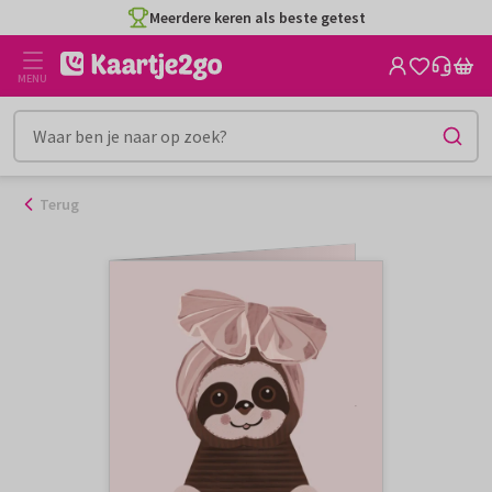
Ga
Meerdere keren als beste getest
naar
de
MENU
inhoud
Terug