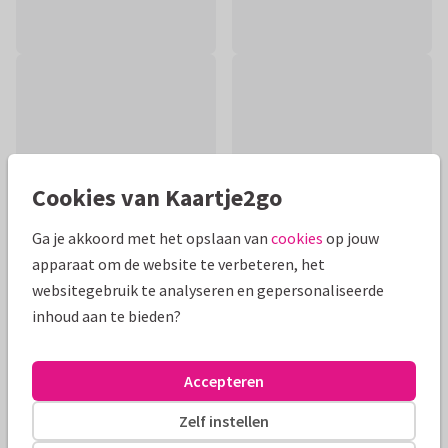
Cookies van Kaartje2go
Ga je akkoord met het opslaan van
cookies
op jouw
apparaat om de website te verbeteren, het
websitegebruik te analyseren en gepersonaliseerde
inhoud aan te bieden?
Productinformatie
Lieve kaart geboorte van een meisje. Zachte pasteltinten en
Accepteren
een lief knuffeldier. 'It's a girl' Achtergrondkleur en alle tekst
is aanpasbaar.
Zelf instellen