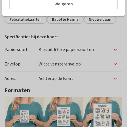
Weigeren
Alle kaarten zijn helemaal naar wens aan te passen
Felicitatiekaarten
Babette Harms
Nieuwe baan
Specificaties bij deze kaart
Papiersoort:
Kies uit 6 luxe papiersoorten
Envelop:
Witte vensterenvelop
Adres:
Achterop de kaart
Formaten