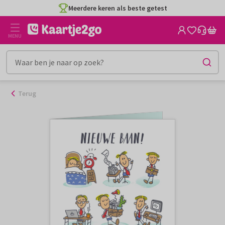
Ga
Meerdere keren als beste getest
naar
de
MENU
inhoud
Terug