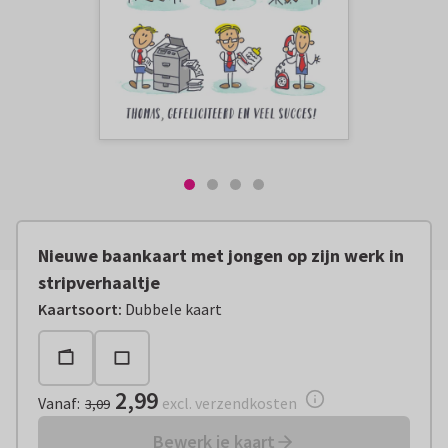
Nieuwe baankaart met jongen op zijn werk in
stripverhaaltje
Vanaf:
€ 2,99
excl. verzendkosten
Kaartsoort
:
Dubbele kaart
2,99
Vanaf
:
excl. verzendkosten
3,09
Bewerk je kaart