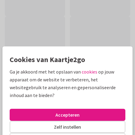
Cookies van Kaartje2go
Ga je akkoord met het opslaan van
cookies
op jouw
apparaat om de website te verbeteren, het
websitegebruik te analyseren en gepersonaliseerde
inhoud aan te bieden?
Productinformatie
Leuke Felicitatiekaart voor een man met een nieuwe baan.
Accepteren
Een blonde jongen wordt 9 x afgebeeld op zijn nieuwe werk.
In de binnenkant een bos bloemen.
Zelf instellen