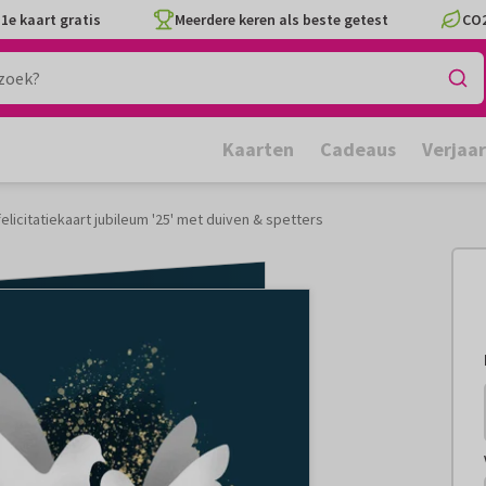
1e kaart gratis
Meerdere keren als beste getest
CO2
Kaarten
Cadeaus
Verjaa
licitatiekaart jubileum '25' met duiven & spetters