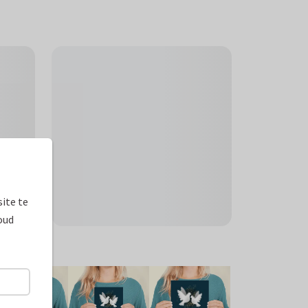
ite te
oud
ormaten