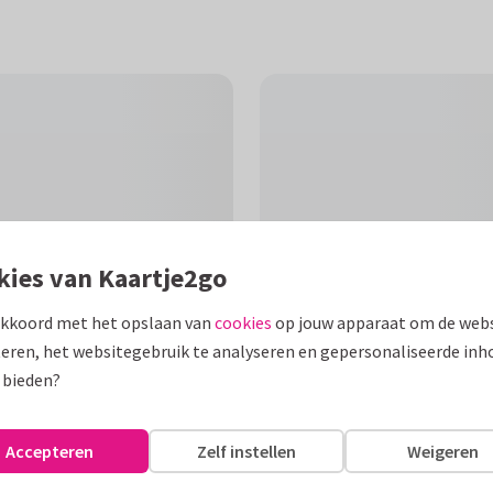
kies van Kaartje2go
akkoord met het opslaan van
cookies
op jouw apparaat om de webs
eren, het websitegebruik te analyseren en gepersonaliseerde inh
 bieden?
F
eeft duiven, gouden spetters en
Accepteren
Zelf instellen
Weigeren
nenin aan te passen