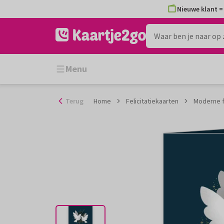
Ga
Nieuwe klant = 
naar
de
inhoud
Menu
Terug
Home
Felicitatiekaarten
Moderne fe