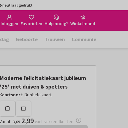
-neutraal gedrukt
Inloggen
Favorieten
Hulp nodig?
Winkelmand
rdag
Geboorte
Trouwen
Communie
Moderne felicitatiekaart jubileum
'25' met duiven & spetters
Vanaf:
€ 2,99
excl. verzendkosten
Kaartsoort
:
Dubbele kaart
2,99
Vanaf
:
excl. verzendkosten
3,09