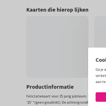
Kaarten die hierop lijken
Coo
Ga je 
verbet
aan te
Productinformatie
Felictatiekaart voor 25 jarig jubileum. De kaart h
'25' *(geen goudinkt). De achtergrondkleur is bin