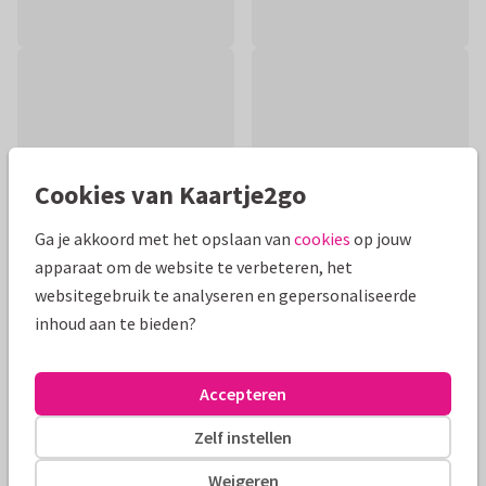
Cookies van Kaartje2go
Ga je akkoord met het opslaan van
cookies
op jouw
apparaat om de website te verbeteren, het
websitegebruik te analyseren en gepersonaliseerde
inhoud aan te bieden?
Productinformatie
Vrolijk felicitatie kaartje voor een 40-jarig huwelijk. Met
Accepteren
slingers en confetti op een krijtbord achtergrond.
Zelf instellen
Alle kaarten zijn helemaal naar wens aan te passen
Weigeren