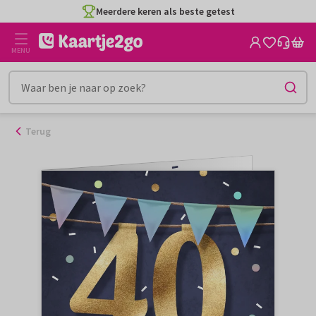
Ga
Meerdere keren als beste getest
naar
de
MENU
inhoud
Terug