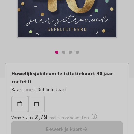
Huwelijksjubileum felicitatiekaart 40 jaar
confetti
Vanaf:
€ 2,79
excl. verzendkosten
Kaartsoort
:
Dubbele kaart
2,79
Vanaf
:
excl. verzendkosten
2,89
Bewerk je kaart