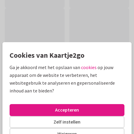
Cookies van Kaartje2go
Ga je akkoord met het opslaan van
cookies
op jouw
apparaat om de website te verbeteren, het
websitegebruik te analyseren en gepersonaliseerde
Productinformatie
inhoud aan te bieden?
Hippe kaart met grafische vlakken en marmerlook voor een
koppel in verwachting. De tekst op de binnenzijde is volledig
Accepteren
aan te passen naar wens.
Zelf instellen
Alle kaarten zijn helemaal naar wens aan te passen
Weigeren