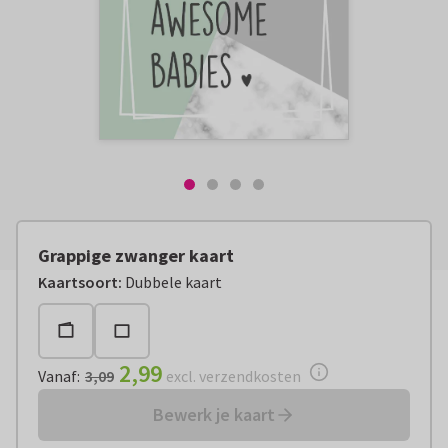
Grappige zwanger kaart
Vanaf:
€ 2,99
excl. verzendkosten
Kaartsoort
:
Dubbele kaart
2,99
Vanaf
:
3,09
excl. verzendkosten
Bewerk je kaart