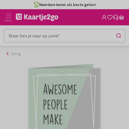
Ga
Meerdere keren als beste getest
naar
de
MENU
inhoud
Terug