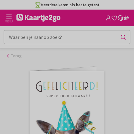
Ga
Meerdere keren als beste getest
naar
de
MENU
inhoud
Terug