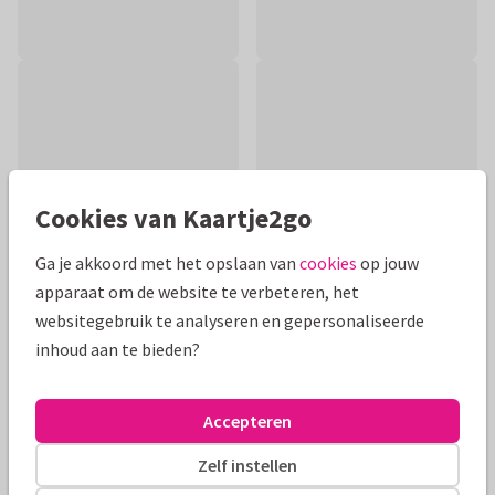
Cookies van Kaartje2go
Ga je akkoord met het opslaan van
cookies
op jouw
apparaat om de website te verbeteren, het
websitegebruik te analyseren en gepersonaliseerde
inhoud aan te bieden?
Productinformatie
Feliciteer iemand met het behalen van een diploma,
Accepteren
sportprestatie, rijbewijs of andere prestatie met deze
grappige kaart met giraf met feesthoedje op.
Zelf instellen