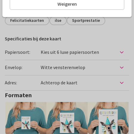
Weigeren
Alle kaarten zijn helemaal naar wens aan te passen
Felicitatiekaarten
ilse
Sportprestatie
Specificaties bij deze kaart
Papiersoort:
Kies uit 6 luxe papiersoorten
Envelop:
Witte vensterenvelop
Adres:
Achterop de kaart
Formaten