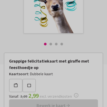
Grappige felicitatiekaart met giraffe met
feesthoedje op
Vanaf:
€ 2,99
excl. verzendkosten
Kaartsoort
:
Dubbele kaart
2,99
Vanaf
:
3,09
excl. verzendkosten
Bewerk je kaart