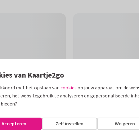
kies van Kaartje2go
akkoord met het opslaan van
cookies
op jouw apparaat om de webs
eren, het websitegebruik te analyseren en gepersonaliseerde inh
 bieden?
F
e illustratie van een mobile. In
Accepteren
Zelf instellen
Weigeren
van een meisje.