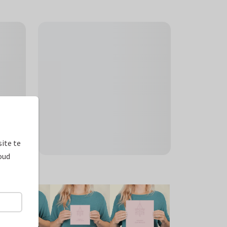
ite te
oud
ormaten