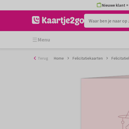
Ga
Nieuwe klant = 
naar
de
inhoud
Menu
Terug
Home
Felicitatiekaarten
Felicitati