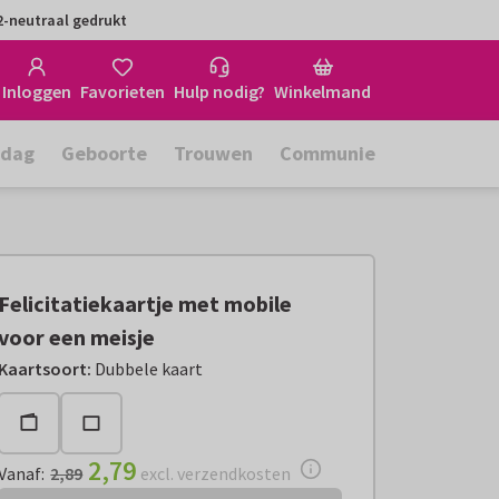
-neutraal gedrukt
Inloggen
Favorieten
Hulp nodig?
Winkelmand
rdag
Geboorte
Trouwen
Communie
Felicitatiekaartje met mobile
voor een meisje
Vanaf:
€ 2,79
excl. verzendkosten
Kaartsoort
:
Dubbele kaart
2,79
Vanaf
:
2,89
excl. verzendkosten