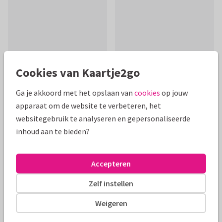
Cookies van Kaartje2go
Ga je akkoord met het opslaan van
cookies
op jouw
apparaat om de website te verbeteren, het
websitegebruik te analyseren en gepersonaliseerde
Productinformatie
inhoud aan te bieden?
Een stijlvolle en hippe felicitatiekaart met handgeschilderde
bloemen en hartjes voor een stel dat gaat trouwen!
Accepteren
Alle kaarten zijn helemaal naar wens aan te passen
Zelf instellen
Weigeren
Felicitatiekaarten
Paperhugs - by Lidy
Verloofd