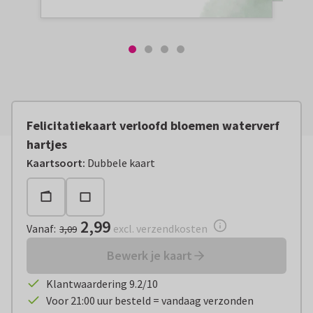
Felicitatiekaart verloofd bloemen waterverf
hartjes
Vanaf:
€ 2,99
excl. verzendkosten
Kaartsoort
:
Dubbele kaart
2,99
Vanaf
:
excl. verzendkosten
3,09
Bewerk je kaart
Klantwaardering 9.2/10
Voor 21:00 uur besteld = vandaag verzonden