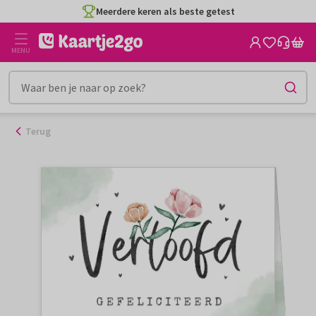
Ga
Meerdere keren als beste getest
naar
de
MENU
inhoud
Terug