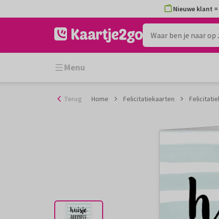
Ga
Nieuwe klant = 
naar
de
inhoud
Menu
Terug
Home
Felicitatiekaarten
Felicitatie