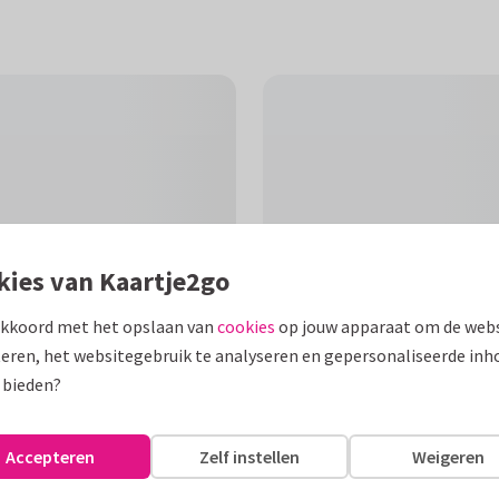
kies van Kaartje2go
akkoord met het opslaan van
cookies
op jouw apparaat om de webs
eren, het websitegebruik te analyseren en gepersonaliseerde inh
 bieden?
F
euwe woning. De tekst binnenin
Accepteren
Zelf instellen
Weigeren