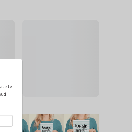
ite te
oud
ormaten