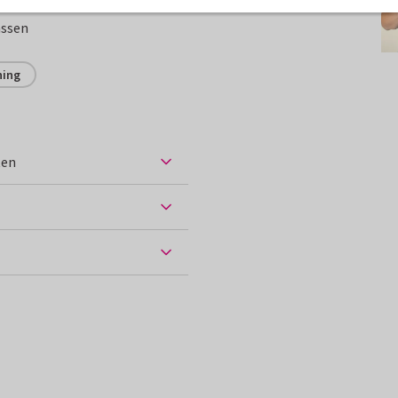
assen
ning
ten