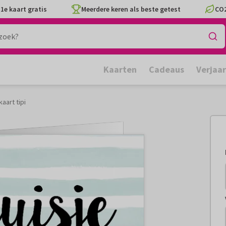
1e kaart gratis
Meerdere keren als beste getest
CO2
Kaarten
Cadeaus
Verjaa
kaart tipi