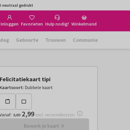
-neutraal gedrukt
Inloggen
Favorieten
Hulp nodig?
Winkelmand
rdag
Geboorte
Trouwen
Communie
Felicitatiekaart tipi
Vanaf:
€ 2,99
excl. verzendkosten
Kaartsoort
:
Dubbele kaart
2,99
Vanaf
:
excl. verzendkosten
3,09
Bewerk je kaart