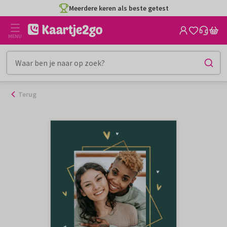
Ga
Meerdere keren als beste getest
naar
de
MENU
inhoud
Terug