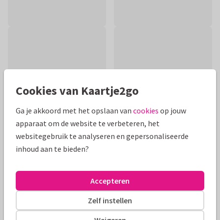
Cookies van Kaartje2go
Ga je akkoord met het opslaan van
cookies
op jouw
apparaat om de website te verbeteren, het
websitegebruik te analyseren en gepersonaliseerde
inhoud aan te bieden?
Productinformatie
Een stijlvolle grafische felicitatiekaart voor een mrs and mrs
Accepteren
huwelijk met hartjes, foto's en goud accenten.
Zelf instellen
Alle kaarten zijn helemaal naar wens aan te passen
Weigeren