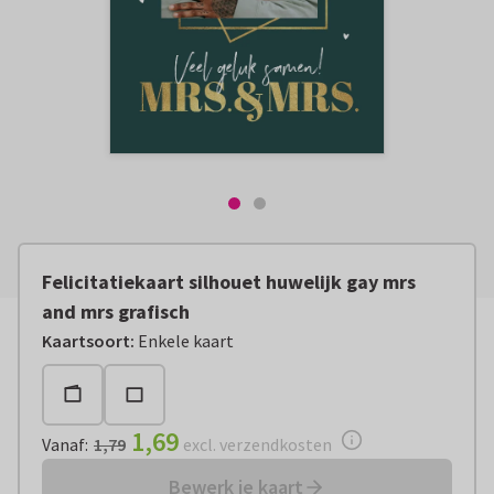
Felicitatiekaart silhouet huwelijk gay mrs
and mrs grafisch
Vanaf:
€ 1,69
excl. verzendkosten
Kaartsoort
:
Enkele kaart
1,69
Vanaf
:
1,79
excl. verzendkosten
Bewerk je kaart