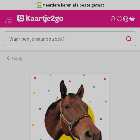
Ga
Meerdere keren als beste getest
naar
de
MENU
inhoud
Terug