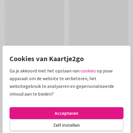
Cookies van Kaartje2go
Ga je akkoord met het opslaan van
cookies
op jouw
apparaat om de website te verbeteren, het
websitegebruik te analyseren en gepersonaliseerde
inhoud aan te bieden?
Productinformatie
Vrolijke kaart met een paard en de tekst 'hi-hi-hiep hoera!'
Accepteren
met feestelijke confetti! Met aan de binnenkant ruimte voor
een leuke tekst.
Zelf instellen