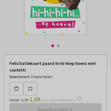
Felicitatiekaart paard hi-hi-hiep hoera met
confetti
Vanaf:
€ 1,69
excl. verzendkosten
Kaartsoort
:
Enkele kaart
1,69
Vanaf
:
1,79
excl. verzendkosten
Bewerk je kaart