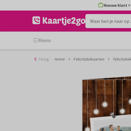
Ga
Nieuwe klant = 
naar
de
inhoud
Menu
Terug
Home
Felicitatiekaarten
felicitati