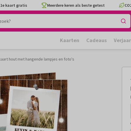
1e kaart gratis
Meerdere keren als beste getest
CO2
Kaarten
Cadeaus
Verjaa
ekaart hout met hangende lampjes en foto's