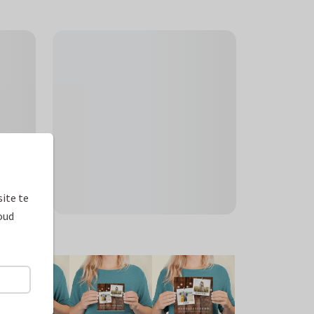
ite te
oud
ormaten