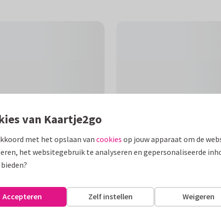
kies van Kaartje2go
akkoord met het opslaan van
cookies
op jouw apparaat om de webs
eren, het websitegebruik te analyseren en gepersonaliseerde inh
 bieden?
F
een houten achtergrond en
Accepteren
Zelf instellen
Weigeren
 jaartallen!