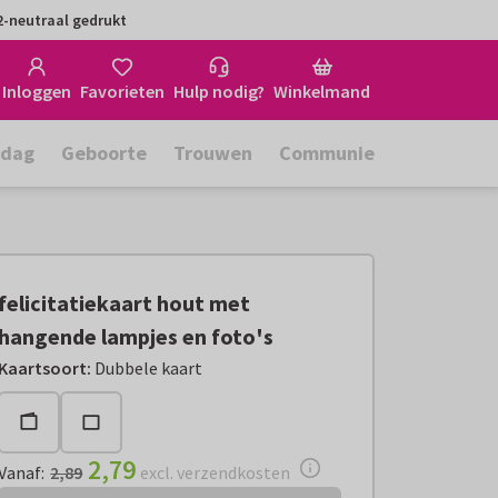
-neutraal gedrukt
Inloggen
Favorieten
Hulp nodig?
Winkelmand
rdag
Geboorte
Trouwen
Communie
felicitatiekaart hout met
hangende lampjes en foto's
Vanaf:
€ 2,79
excl. verzendkosten
Kaartsoort
:
Dubbele kaart
2,79
Vanaf
:
2,89
excl. verzendkosten