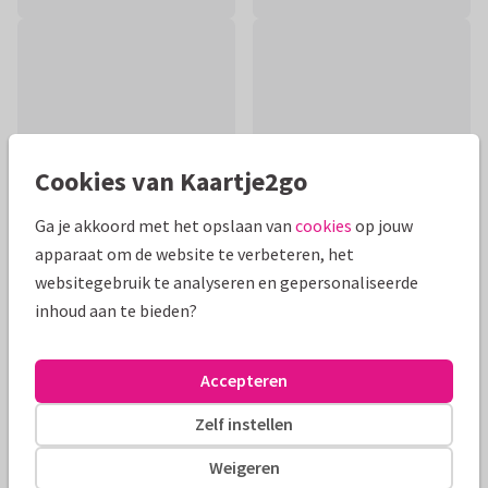
Cookies van Kaartje2go
Ga je akkoord met het opslaan van
cookies
op jouw
apparaat om de website te verbeteren, het
websitegebruik te analyseren en gepersonaliseerde
inhoud aan te bieden?
Productinformatie
Een grappige felicitatiekaart voor een huwelijksjubileum
Accepteren
met op de voorkant een vrolijk stel. De tekst is aanpasbaar.
Zelf instellen
Alle kaarten zijn helemaal naar wens aan te passen
Weigeren