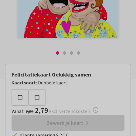
Felicitatiekaart Gelukkig samen
Vanaf:
€ 2,79
excl. verzendkosten
Kaartsoort
:
Dubbele kaart
2,79
Vanaf
:
excl. verzendkosten
2,89
Bewerk je kaart
Klantwaardering 9.2/10