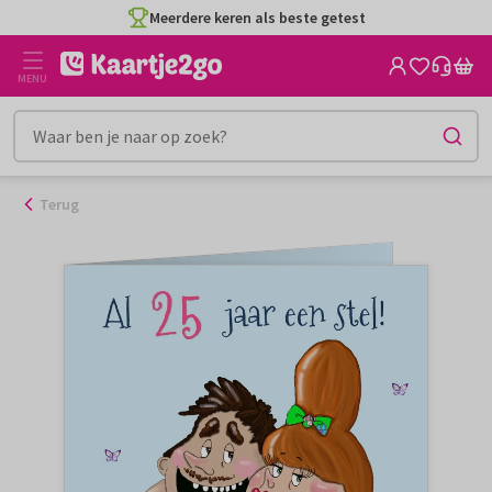
Ga
Meerdere keren als beste getest
naar
de
MENU
inhoud
Terug