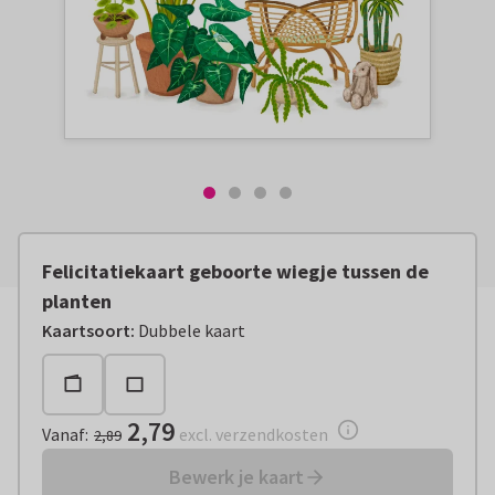
Felicitatiekaart geboorte wiegje tussen de
planten
Vanaf:
€ 2,79
excl. verzendkosten
Kaartsoort
:
Dubbele kaart
2,79
Vanaf
:
excl. verzendkosten
2,89
Bewerk je kaart