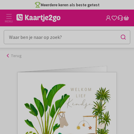
Ga
Meerdere keren als beste getest
naar
de
MENU
inhoud
Terug