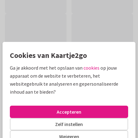
Cookies van Kaartje2go
Ga je akkoord met het opslaan van
cookies
op jouw
apparaat om de website te verbeteren, het
websitegebruik te analyseren en gepersonaliseerde
inhoud aan te bieden?
Productinformatie
Sfeervolle kaart met een illustratie van een wiegje, flesje,
Accepteren
mobile, slabbetje en pakje tussen de planten.
Zelf instellen
Alle kaarten zijn helemaal naar wens aan te passen
Weigeren