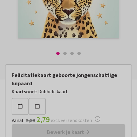
Felicitatiekaart geboorte jongenschattige
luipaard
Vanaf:
€ 2,79
excl. verzendkosten
Kaartsoort
:
Dubbele kaart
2,79
Vanaf
:
2,89
excl. verzendkosten
Bewerk je kaart