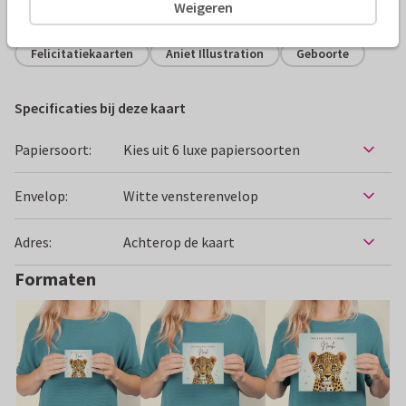
Alle kaarten zijn helemaal naar wens aan te passen
Weigeren
Felicitatiekaarten
Aniet Illustration
Geboorte
Specificaties bij deze kaart
Papiersoort:
Kies uit 6 luxe papiersoorten
Envelop:
Witte vensterenvelop
Adres:
Achterop de kaart
Formaten