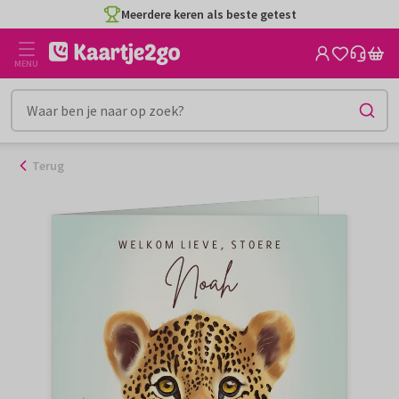
Ga
Meerdere keren als beste getest
naar
de
MENU
inhoud
Terug