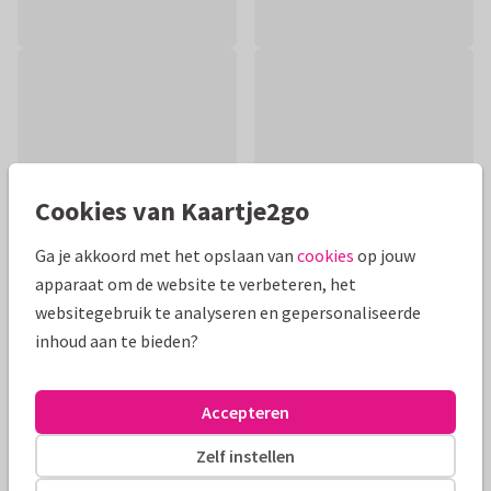
Cookies van Kaartje2go
Ga je akkoord met het opslaan van
cookies
op jouw
apparaat om de website te verbeteren, het
websitegebruik te analyseren en gepersonaliseerde
inhoud aan te bieden?
Productinformatie
Een lieve kaart om de nieuwe ouders te feliciteren met de
Accepteren
geboorte van hun zoontje. Een schattige, stoere illustratie
van een luipaard.
Zelf instellen