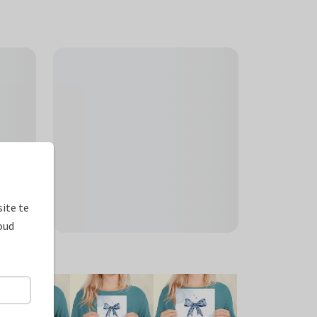
ite te
oud
ormaten