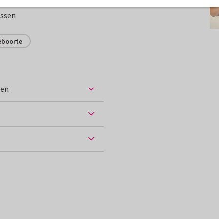
assen
eboorte
ten