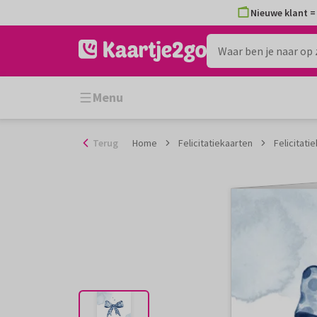
Ga
Nieuwe klant = 
naar
de
inhoud
Menu
Terug
Home
Felicitatiekaarten
Felicitat