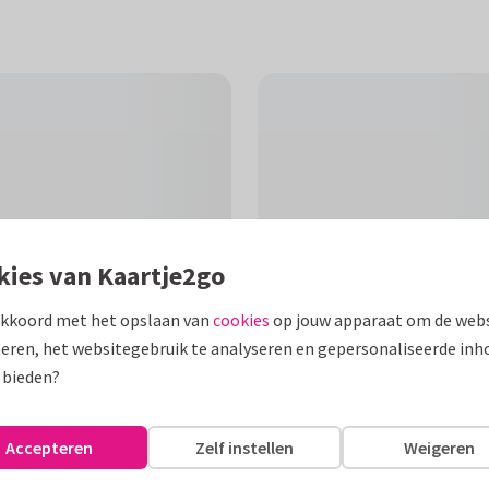
kies van Kaartje2go
akkoord met het opslaan van
cookies
op jouw apparaat om de webs
eren, het websitegebruik te analyseren en gepersonaliseerde inh
 bieden?
F
ik met stippen en blauwe
Accepteren
Zelf instellen
Weigeren