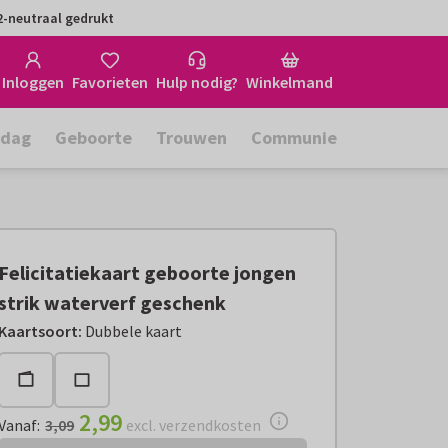
-neutraal gedrukt
Inloggen
Favorieten
Hulp nodig?
Winkelmand
rdag
Geboorte
Trouwen
Communie
Felicitatiekaart geboorte jongen
strik waterverf geschenk
Vanaf:
€ 2,99
excl. verzendkosten
Kaartsoort
:
Dubbele kaart
2,99
Vanaf
:
3,09
excl. verzendkosten