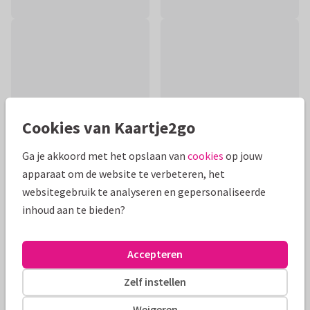
Cookies van Kaartje2go
Ga je akkoord met het opslaan van
cookies
op jouw
apparaat om de website te verbeteren, het
websitegebruik te analyseren en gepersonaliseerde
Productinformatie
inhoud aan te bieden?
Kaart in waterverflook met de vorm van een zwangere
buik/letter B en zalmkleurige bloemtakjes. Op de kaart
Accepteren
staat een christelijke tekst.
Zelf instellen
Alle kaarten zijn helemaal naar wens aan te passen
Weigeren