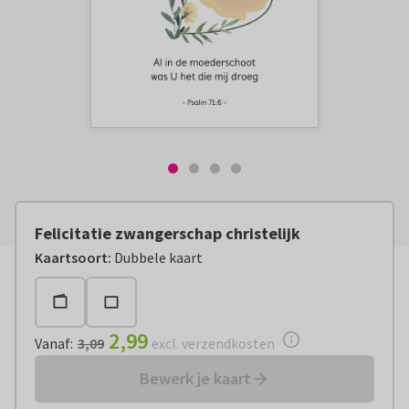
Felicitatie zwangerschap christelijk
Vanaf:
€ 2,99
excl. verzendkosten
Kaartsoort
:
Dubbele kaart
2,99
Vanaf
:
3,09
excl. verzendkosten
Bewerk je kaart