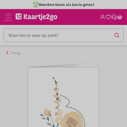
Ga
Meerdere keren als beste getest
naar
de
MENU
inhoud
Terug