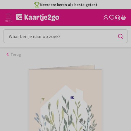
Ga
Meerdere keren als beste getest
naar
de
MENU
inhoud
Terug