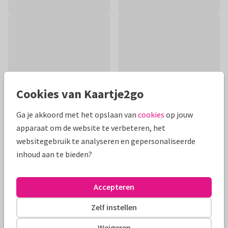
Cookies van Kaartje2go
Ga je akkoord met het opslaan van
cookies
op jouw
apparaat om de website te verbeteren, het
websitegebruik te analyseren en gepersonaliseerde
Productinformatie
inhoud aan te bieden?
Pastelroze kaart met huisje en waterverflook takjes. De
tekst kan aangepast worden en dus ook als verhuiskaart
Accepteren
verstuurd worden.
Zelf instellen
Alle kaarten zijn helemaal naar wens aan te passen
Weigeren