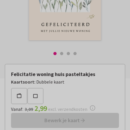
Felicitatie woning huis pasteltakjes
Vanaf:
€ 2,99
excl. verzendkosten
Kaartsoort
:
Dubbele kaart
2,99
Vanaf
:
3,09
excl. verzendkosten
Bewerk je kaart