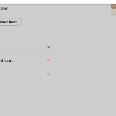
assen
ieuwe baan
chtkaart