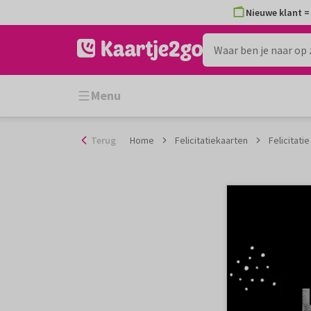
Ga
Nieuwe klant = 
naar
de
inhoud
Menu
Terug
Home
Felicitatiekaarten
Felicitati