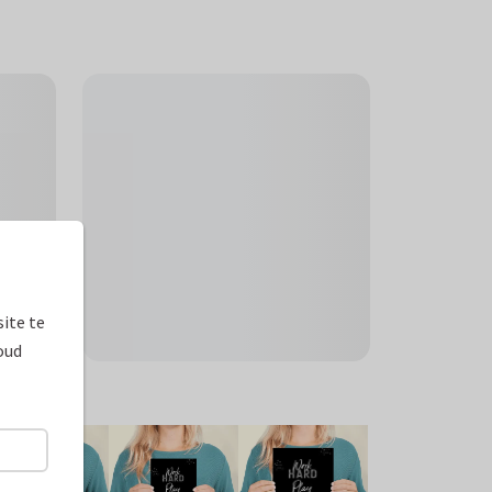
ite te
oud
ormaten