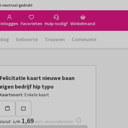
-neutraal gedrukt
Inloggen
Favorieten
Hulp nodig?
Winkelmand
rdag
Geboorte
Trouwen
Communie
Felicitatie kaart nieuwe baan
eigen bedrijf hip typo
Vanaf:
€ 1,69
excl. verzendkosten
Kaartsoort
:
Enkele kaart
1,69
Vanaf
:
excl. verzendkosten
1,79