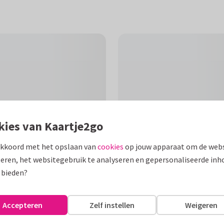
kies van Kaartje2go
akkoord met het opslaan van
cookies
op jouw apparaat om de webs
eren, het websitegebruik te analyseren en gepersonaliseerde inh
 bieden?
F
 onderneming is gestart of van
Accepteren
Zelf instellen
Weigeren
baar.