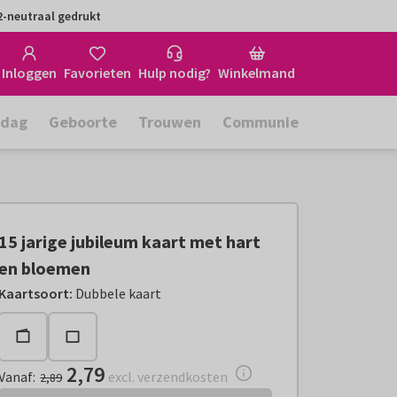
-neutraal gedrukt
Inloggen
Favorieten
Hulp nodig?
Winkelmand
rdag
Geboorte
Trouwen
Communie
15 jarige jubileum kaart met hart
en bloemen
Vanaf:
€ 2,79
excl. verzendkosten
Kaartsoort
:
Dubbele kaart
2,79
Vanaf
:
excl. verzendkosten
2,89