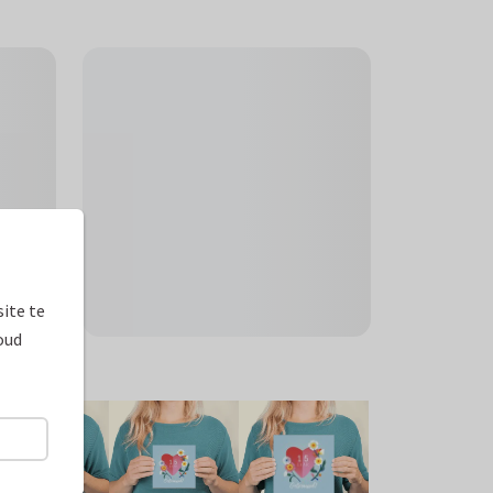
ite te
oud
ormaten