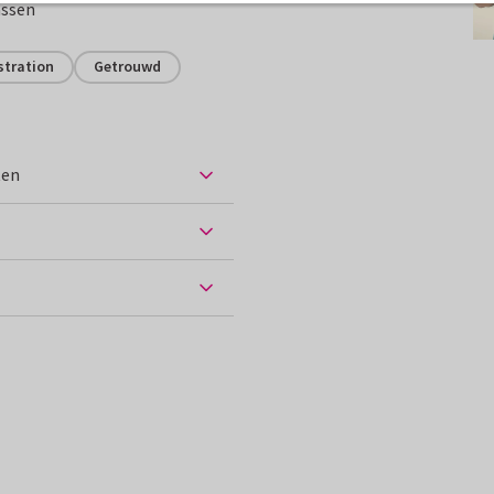
assen
stration
Getrouwd
ten