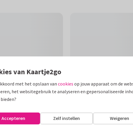
kies van Kaartje2go
akkoord met het opslaan van
cookies
op jouw apparaat om de webs
eren, het websitegebruik te analyseren en gepersonaliseerde inh
 bieden?
F
, het jaar is aanpasbaar samen
Accepteren
Zelf instellen
Weigeren