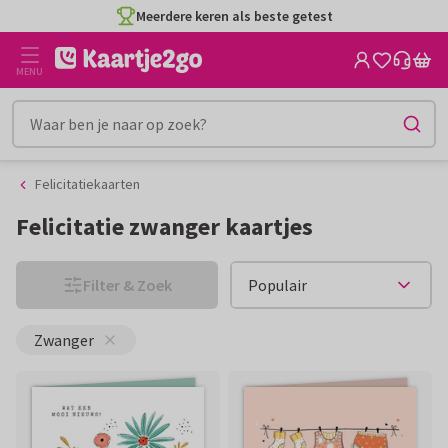
Ga
Ga
Meerdere keren als beste getest
naar
naar
de
het
MENU
inhoud
filter
Felicitatiekaarten
Felicitatie zwanger kaartjes
Filter & Zoek
Zwanger