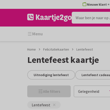
Ga
Ga
Nieuwe klant = 
naar
naar
de
het
inhoud
filter
Menu
Home
Felicitatiekaarten
Lentefeest
Lentefeest kaartje
Uitnodiging lentefeest
Lentefeest cadea
Alle filters
Gelegenheid
Lentefeest