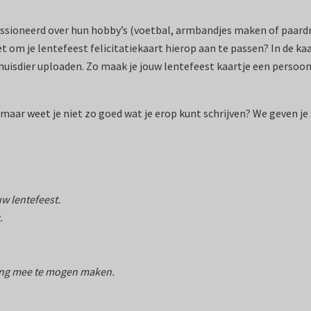
passioneerd over hun hobby’s (voetbal, armbandjes maken of paardr
et om je lentefeest felicitatiekaart hierop aan te passen? In de k
 huisdier uploaden. Zo maak je jouw lentefeest kaartje een persoo
 maar weet je niet zo goed wat je erop kunt schrijven? We geven 
uw lentefeest.
.
eling mee te mogen maken.