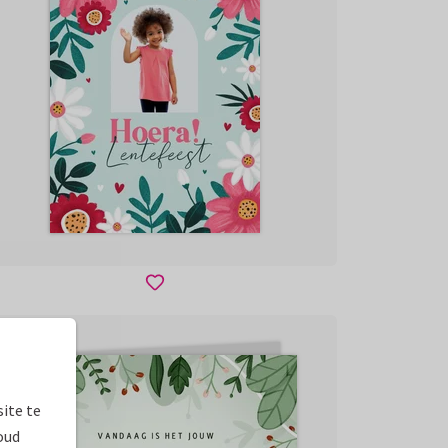
ite te
oud