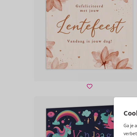
Coo
Ga je 
verbet