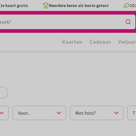
1e kaart gratis
Meerdere keren als beste getest
CO2
Kaarten
Cadeaus
Verjaa
u
Voor...
Met foto?
T