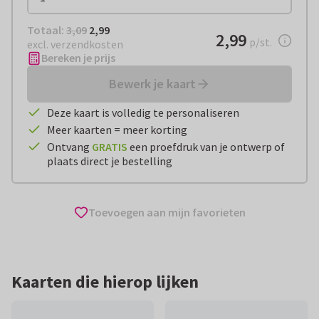
Totaal:
€ 2,99
Totaal:
3,09
2,99
€ 2,99
2,99
per stuk
p/st.
excl. verzendkosten
Bereken je prijs
Bewerk je kaart
Deze kaart is volledig te personaliseren
Meer kaarten = meer korting
Ontvang
GRATIS
een proefdruk van je ontwerp of
plaats direct je bestelling
Toevoegen aan mijn favorieten
Kaarten die hierop lijken