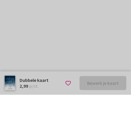
Dubbele kaart
Bewerk je kaart
€ 2,99
p/st.
2,99
p/st.