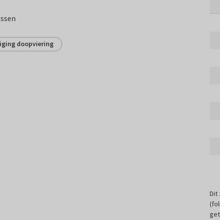
assen
iging doopviering
Dit
(fo
get