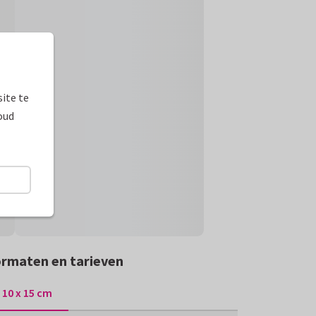
ite te
oud
rmaten en tarieven
10 x 15 cm