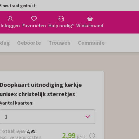
-neutraal gedrukt
Inloggen
Favorieten
Hulp nodig?
Winkelmand
rdag
Geboorte
Trouwen
Communie
Doopkaart uitnodiging kerkje
unisex christelijk sterretjes
Aantal kaarten
:
Totaal:
€ 2,99
Totaal:
3,19
2,99
€ 2,99
2,99
per stuk
p/st.
excl. verzendkosten