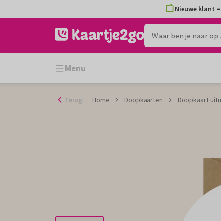
Ga
Nieuwe klant = 
naar
de
inhoud
Menu
Terug
Home
Doopkaarten
Doopkaart uitno