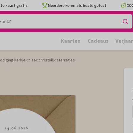
1e kaart gratis
Meerdere keren als beste getest
CO2
Kaarten
Cadeaus
Verjaa
diging kerkje unisex christelijk sterretjes