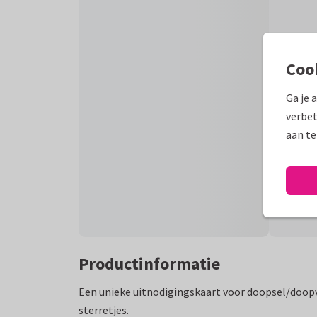
Coo
Ga je 
verbet
aan te
Productinformatie
Een unieke uitnodigingskaart voor doopsel/doopv
sterretjes.