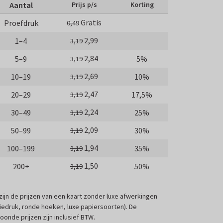
Aantal
Prijs p/s
Korting
Gratis
Proefdruk
0,49
2,99
1–4
3,19
2,84
5–9
5%
3,19
2,69
10–19
10%
3,19
2,47
20–29
17,5%
3,19
2,24
30–49
25%
3,19
2,09
50–99
30%
3,19
1,94
100–199
35%
3,19
1,50
200+
50%
3,19
 zijn de prijzen van een kaart zonder luxe afwerkingen
liedruk, ronde hoeken, luxe papiersoorten). De
oonde prijzen zijn inclusief BTW.