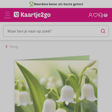
Ga
Meerdere keren als beste getest
naar
de
MENU
inhoud
Terug