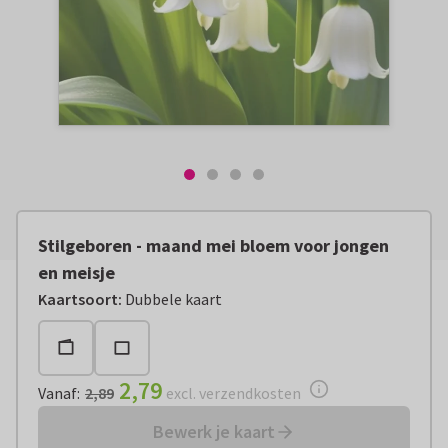
Stilgeboren - maand mei bloem voor jongen
en meisje
Vanaf:
€ 2,79
excl. verzendkosten
Kaartsoort
:
Dubbele kaart
2,79
Vanaf
:
2,89
excl. verzendkosten
Bewerk je kaart