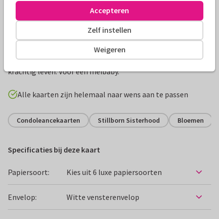
Accepteren
Productinformatie
Zelf instellen
Het lelietje-van-dalen brengt een boodschap van tederheid
Weigeren
en respect. Een warme herinnering aan een klein maar
krachtig leven. Voor een meibaby.
Alle kaarten zijn helemaal naar wens aan te passen
Condoleancekaarten
Stillborn Sisterhood
Bloemen
Specificaties bij deze kaart
Papiersoort:
Kies uit 6 luxe papiersoorten
Envelop:
Witte vensterenvelop