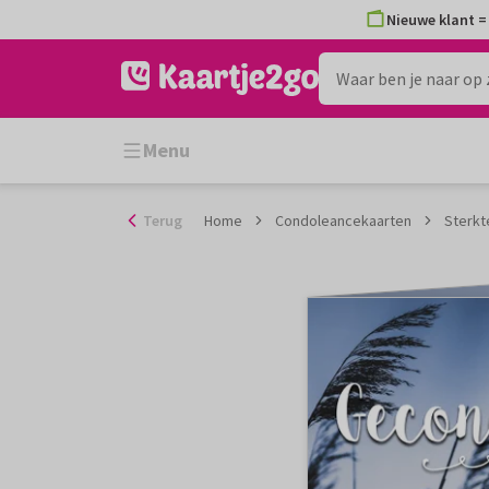
Ga
Nieuwe klant = 
naar
de
inhoud
Menu
Terug
Home
Condoleancekaarten
Sterkt