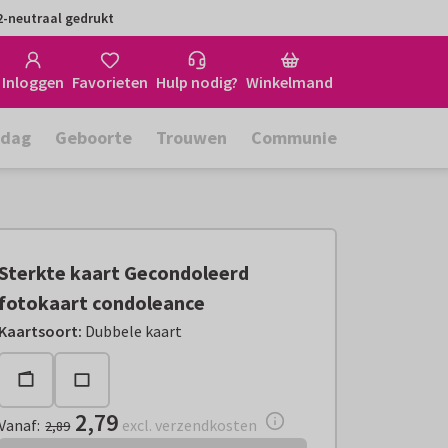
-neutraal gedrukt
Inloggen
Favorieten
Hulp nodig?
Winkelmand
rdag
Geboorte
Trouwen
Communie
Sterkte kaart Gecondoleerd
fotokaart condoleance
Vanaf:
€ 2,79
excl. verzendkosten
Kaartsoort
:
Dubbele kaart
2,79
Vanaf
:
excl. verzendkosten
2,89