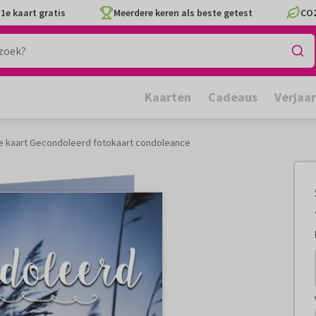
1e kaart gratis
Meerdere keren als beste getest
CO2
Kaarten
Cadeaus
Verjaa
e kaart Gecondoleerd fotokaart condoleance