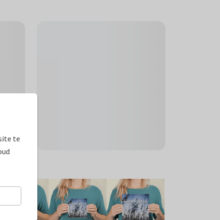
ite te
oud
ormaten