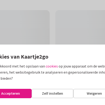
kies van Kaartje2go
akkoord met het opslaan van
cookies
op jouw apparaat om de webs
eren, het websitegebruik te analyseren en gepersonaliseerde inh
 bieden?
F
r verlies of afscheid.
Accepteren
Zelf instellen
Weigeren
epast kan worden.