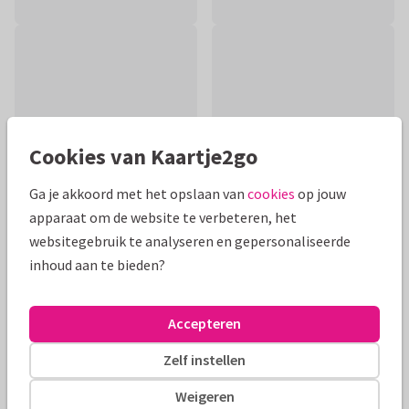
Cookies van Kaartje2go
Ga je akkoord met het opslaan van
cookies
op jouw
apparaat om de website te verbeteren, het
websitegebruik te analyseren en gepersonaliseerde
inhoud aan te bieden?
Productinformatie
Moderne condoleancekaart met bloemen. Om iemand
Accepteren
sterkte te wensen in deze moeilijke tijd.
Zelf instellen
Alle kaarten zijn helemaal naar wens aan te passen
Weigeren