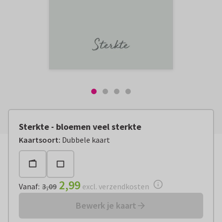
Sterkte - bloemen veel sterkte
Vanaf:
€ 2,99
excl. verzendkosten
Kaartsoort
:
Dubbele kaart
2,99
Vanaf
:
3,09
excl. verzendkosten
Bewerk je kaart