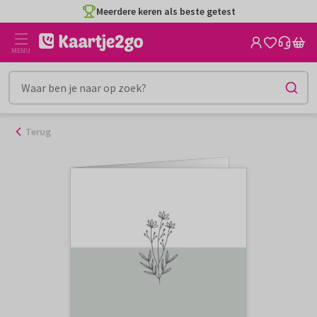
Ga
Meerdere keren als beste getest
naar
de
MENU
inhoud
Terug