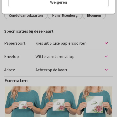
Alle kaarten zijn helemaal naar wens aan te passen
Weigeren
Condoleancekaarten
Hans Elsenburg
Bloemen
Specificaties bij deze kaart
Papiersoort:
Kies uit 6 luxe papiersoorten
Envelop:
Witte vensterenvelop
Adres:
Achterop de kaart
Formaten