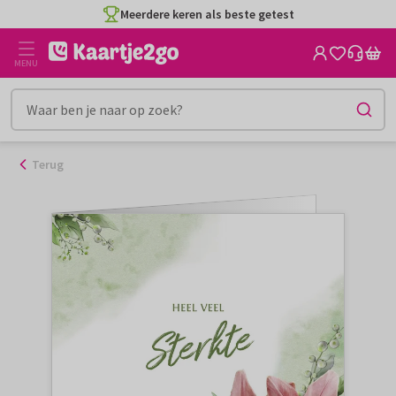
Ga
Meerdere keren als beste getest
naar
de
MENU
inhoud
Terug