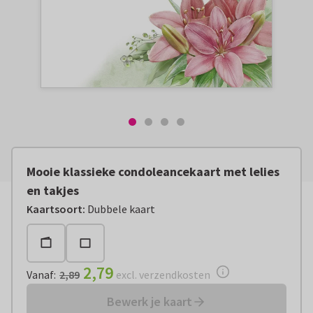
Mooie klassieke condoleancekaart met lelies
en takjes
Vanaf:
€ 2,79
excl. verzendkosten
Kaartsoort
:
Dubbele kaart
2,79
Vanaf
:
2,89
excl. verzendkosten
Bewerk je kaart