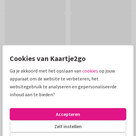
Cookies van Kaartje2go
Ga je akkoord met het opslaan van
cookies
op jouw
apparaat om de website te verbeteren, het
websitegebruik te analyseren en gepersonaliseerde
inhoud aan te bieden?
Productinformatie
Mooie klassieke condoleancekaart met lelies en takjes. Op
Accepteren
waterverf achtergrond. Alle teksten kan je aanpassen. Om
iemand te condoleren. Veel sterkte.
Zelf instellen