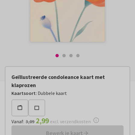
Geïllustreerde condoleance kaart met
klaprozen
Vanaf:
€ 2,99
excl. verzendkosten
Kaartsoort
:
Dubbele kaart
2,99
Vanaf
:
3,09
excl. verzendkosten
Bewerk je kaart