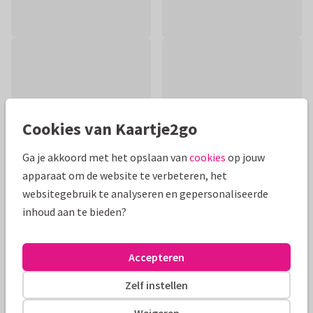
Cookies van Kaartje2go
Ga je akkoord met het opslaan van
cookies
op jouw
apparaat om de website te verbeteren, het
websitegebruik te analyseren en gepersonaliseerde
inhoud aan te bieden?
Productinformatie
Mooie zachte geillustreerde kaart met klaprozen voor een
Accepteren
condoleancebericht. Tekst is aanpasbaar.
Zelf instellen
Alle kaarten zijn helemaal naar wens aan te passen
Weigeren