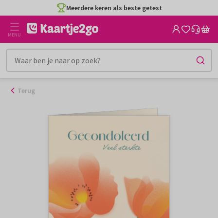
Ga
Meerdere keren als beste getest
naar
de
MENU
inhoud
Terug