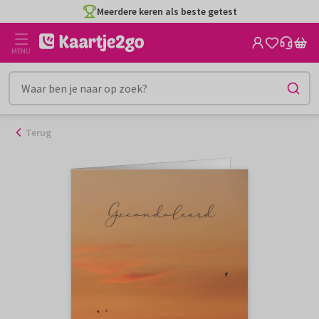
Ga
Meerdere keren als beste getest
naar
de
MENU
inhoud
Terug