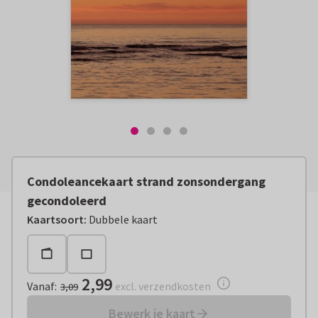
Condoleancekaart strand zonsondergang
gecondoleerd
Vanaf:
€ 2,99
excl. verzendkosten
Kaartsoort
:
Dubbele kaart
2,99
Vanaf
:
excl. verzendkosten
3,09
Bewerk je kaart