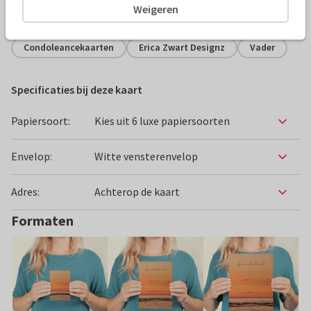
Weigeren
Alle kaarten zijn helemaal naar wens aan te passen
Condoleancekaarten
Erica Zwart Designz
Vader
Specificaties bij deze kaart
Papiersoort:
Kies uit 6 luxe papiersoorten
Envelop:
Witte vensterenvelop
Adres:
Achterop de kaart
Formaten