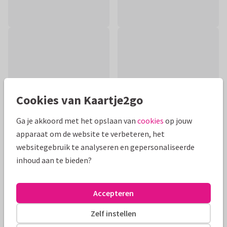
Cookies van Kaartje2go
Ga je akkoord met het opslaan van
cookies
op jouw
apparaat om de website te verbeteren, het
websitegebruik te analyseren en gepersonaliseerde
inhoud aan te bieden?
Productinformatie
Deze kaart met een foto van een zonsondergang aan de
Accepteren
Noordzee is geschikt als condoleance-, sterkte- of
rouwkaart. Alle teksten zijn aanpasbaar.
Zelf instellen