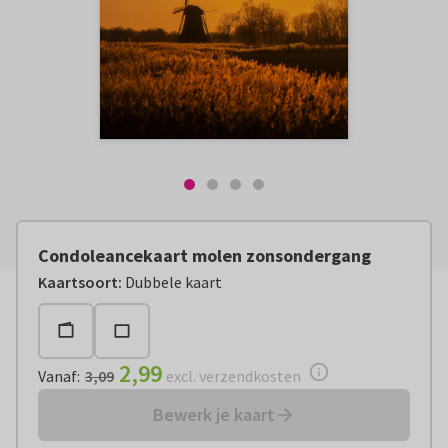
Condoleancekaart molen zonsondergang
Vanaf:
€ 2,99
excl. verzendkosten
Kaartsoort
:
Dubbele kaart
2,99
Vanaf
:
3,09
excl. verzendkosten
Bewerk je kaart