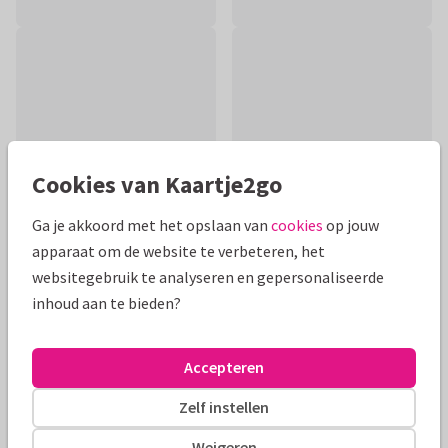
Cookies van Kaartje2go
Ga je akkoord met het opslaan van
cookies
op jouw
apparaat om de website te verbeteren, het
websitegebruik te analyseren en gepersonaliseerde
Productinformatie
inhoud aan te bieden?
Sfeervolle landschapsfoto van een zonsondergang met
molen, riet en vogels. De warme kleuren kunnen een troost
Accepteren
zijn in verdriet.
Zelf instellen
Alle kaarten zijn helemaal naar wens aan te passen
Weigeren