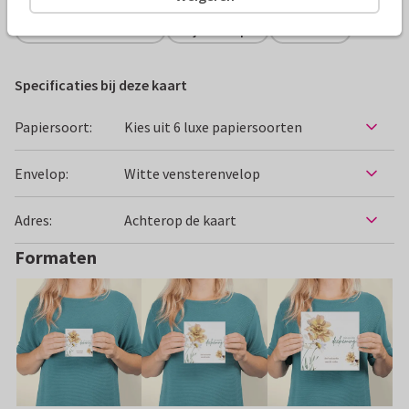
Condoleancekaarten
Zij ontwerpt
Bloemen
Specificaties bij deze kaart
Papiersoort:
Kies uit 6 luxe papiersoorten
Envelop:
Witte vensterenvelop
Adres:
Achterop de kaart
Formaten