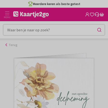
Ga
Meerdere keren als beste getest
naar
de
MENU
inhoud
Terug