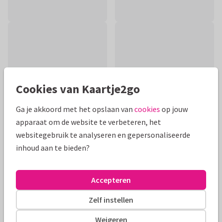
Cookies van Kaartje2go
Ga je akkoord met het opslaan van
cookies
op jouw
apparaat om de website te verbeteren, het
websitegebruik te analyseren en gepersonaliseerde
inhoud aan te bieden?
Productinformatie
Moderne wenskaart met gele bloemen. De tekst kun je naar
Accepteren
wens aanpassen of een andere kleur geven
Zelf instellen
Alle kaarten zijn helemaal naar wens aan te passen
Weigeren