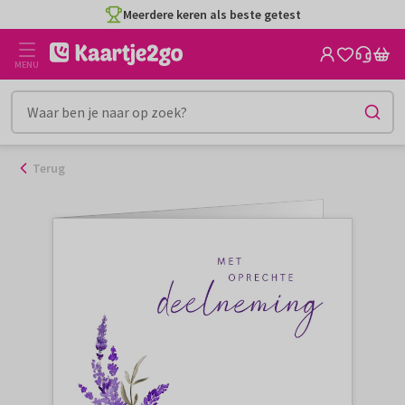
Ga
Meerdere keren als beste getest
naar
de
MENU
inhoud
Terug