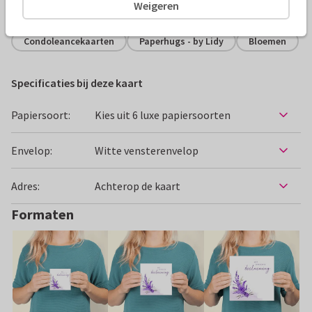
Alle kaarten zijn helemaal naar wens aan te passen
Weigeren
Condoleancekaarten
Paperhugs - by Lidy
Bloemen
Specificaties bij deze kaart
Papiersoort:
Kies uit 6 luxe papiersoorten
Envelop:
Witte vensterenvelop
Adres:
Achterop de kaart
Formaten