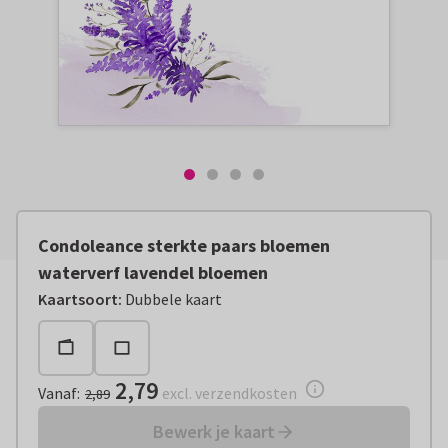
Condoleance sterkte paars bloemen
waterverf lavendel bloemen
Vanaf:
€ 2,79
excl. verzendkosten
Kaartsoort
:
Dubbele kaart
2,79
Vanaf
:
excl. verzendkosten
2,89
Bewerk je kaart