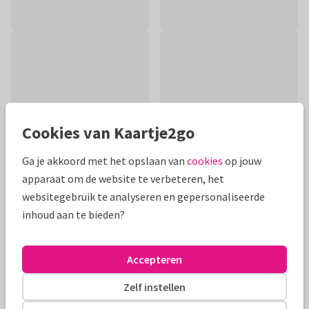
Cookies van Kaartje2go
Ga je akkoord met het opslaan van
cookies
op jouw
apparaat om de website te verbeteren, het
websitegebruik te analyseren en gepersonaliseerde
inhoud aan te bieden?
Productinformatie
Een condoleancekaart 'met oprechte deelneming'' met
Accepteren
handgeschilderde paarse lavendel en waterverf om iemand
veel sterkte te wensen.
Zelf instellen