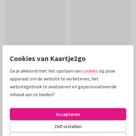
Cookies van Kaartje2go
Ga je akkoord met het opslaan van
cookies
op jouw
apparaat om de website te verbeteren, het
websitegebruik te analyseren en gepersonaliseerde
inhoud aan te bieden?
Productinformatie
Met oprechte deelneming. Foto komt ook terug aan de
Accepteren
binnenzijde. Moderne condoleancekaart met ruimte voor
persoonlijke boodschap
Zelf instellen