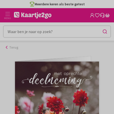
Ga
Meerdere keren als beste getest
naar
de
MENU
inhoud
Terug