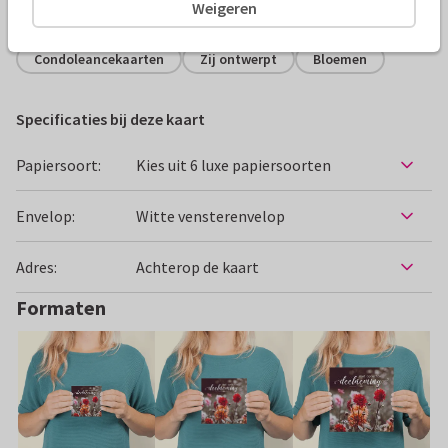
Alle kaarten zijn helemaal naar wens aan te passen
Weigeren
Condoleancekaarten
Zij ontwerpt
Bloemen
Specificaties bij deze kaart
Papiersoort:
Kies uit 6 luxe papiersoorten
Envelop:
Witte vensterenvelop
Adres:
Achterop de kaart
Formaten