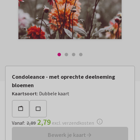
Condoleance - met oprechte deelneming
bloemen
Vanaf:
€ 2,79
excl. verzendkosten
Kaartsoort
:
Dubbele kaart
2,79
Vanaf
:
2,89
excl. verzendkosten
Bewerk je kaart