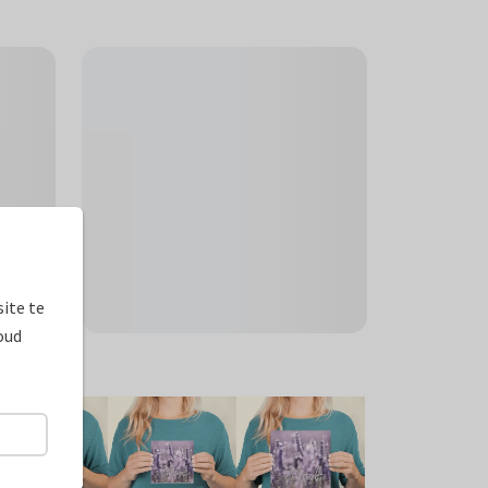
ite te
oud
ormaten