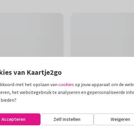
kies van Kaartje2go
akkoord met het opslaan van
cookies
op jouw apparaat om de webs
eren, het websitegebruik te analyseren en gepersonaliseerde inh
 bieden?
F
de binnenzijde is naar wens
Accepteren
Zelf instellen
Weigeren
 de binnenzijde.