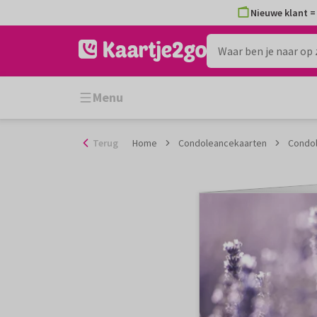
Ga
Nieuwe klant = 
naar
de
inhoud
Menu
Terug
Home
Condoleancekaarten
Condol