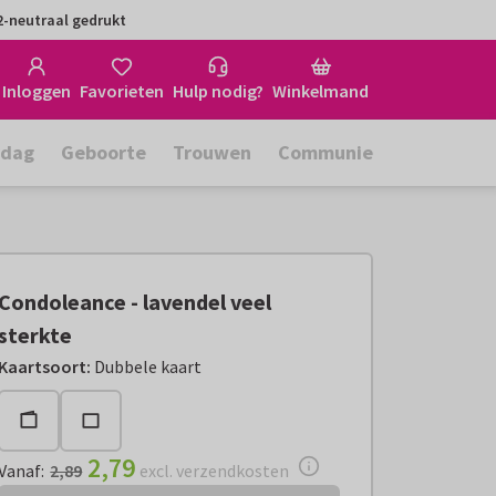
-neutraal gedrukt
Inloggen
Favorieten
Hulp nodig?
Winkelmand
rdag
Geboorte
Trouwen
Communie
Condoleance - lavendel veel
sterkte
Vanaf:
€ 2,79
excl. verzendkosten
Kaartsoort
:
Dubbele kaart
2,79
Vanaf
:
2,89
excl. verzendkosten